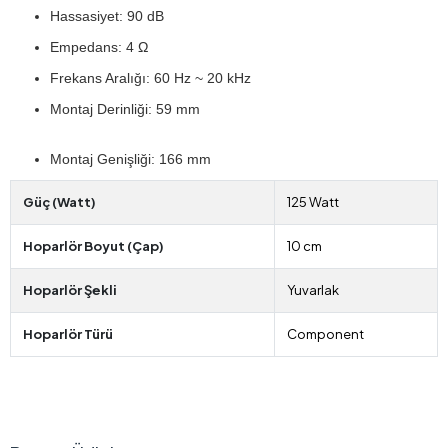
Hassasiyet: 90 dB
Empedans: 4 Ω
Frekans Aralığı: 60 Hz ~ 20 kHz
Montaj Derinliği: 59 mm
Montaj Genişliği: 166 mm
Güç (Watt)
125 Watt
Hoparlör Boyut (Çap)
10 cm
Hoparlör Şekli
Yuvarlak
Hoparlör Türü
Component