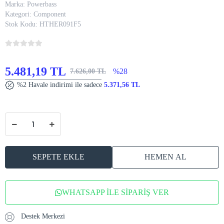
Marka:
Powerbass
Kategori:
Component
Stok Kodu:
HTHER091F5
5.481,19 TL
%28
7.626,00 TL
%2 Havale indirimi ile sadece
5.371,56 TL
SEPETE EKLE
HEMEN AL
WHATSAPP İLE SİPARİŞ VER
Destek Merkezi