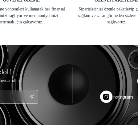
GÜVENLİ ÖDEME
ÖZENLİ PAKETLEM
e yöntemleri kullanarak her finansal
Siparişlerinizi özenle paketleyip 
inizi sağlıyor ve memnuniyetinizi
sağlam ve zarar görmeden sizlere 
artırmak için çalışıyoruz.
sağlıyoruz.
dol!
berdar olun.
Instagram