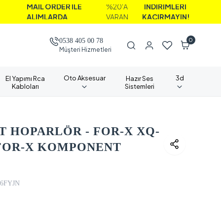
İL ORDER İLE
%20'A
İNDİRİMLERİ
IMLARDA
VARAN
KAÇIRMAYIN!
0
0538 405 00 78
Müşteri Hizmetleri
Oto Aksesuar
3d
El Yapımı Rca
Hazır Ses
Kabloları
Sistemleri
 HOPARLÖR - FOR-X XQ-
- FOR-X KOMPONENT
6FYJN