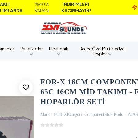
%40'A
İNDİRİMLERİ
MA
A
VARAN
KAÇIRMAYIN!
AL
pmanları
Pandizotlar
Elektronik
Araca Özel Multimedya
Teypler
FOR-X 16CM COMPONENT
65C 16CM MİD TAKIMI 
HOPARLÖR SETİ
Marka:
FOR-X
Kategori:
Component
Stok Kodu:
1AJAS