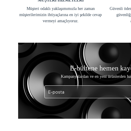
MÜŞTERİ HİZMETLERİ
Müşteri odaklı yaklaşımımızla her zaman
Güvenli ödem
müşterilerimizin ihtiyaçlarına en iyi şekilde cevap
güvenliğ
vermeyi amaçlıyoruz.
E-bültene hemen kay
Kampanyalardan ve en yeni ürünlerden ha