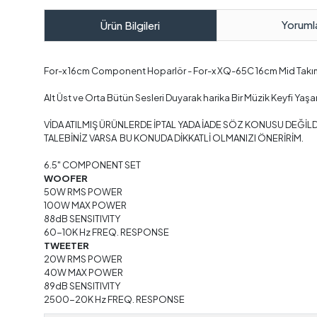
Yoruml
Ürün Bilgileri
For-x 16cm Component Hoparlör - For-x XQ-65C 16cm Mid Takım
Alt Üst ve Orta Bütün Sesleri Duyarak harika Bir Müzik Keyfi Y
VİDA ATILMIŞ ÜRÜNLERDE İPTAL YADA İADE SÖZ KONUSU DEĞİLD
TALEBİNİZ VARSA BU KONUDA DİKKATLİ OLMANIZI ÖNERİRİM.
6.5" COMPONENT SET
WOOFER
50W RMS POWER
100W MAX POWER
88dB SENSITIVITY
60-10K Hz FREQ. RESPONSE
TWEETER
20W RMS POWER
40W MAX POWER
89dB SENSITIVITY
2500-20K Hz FREQ. RESPONSE