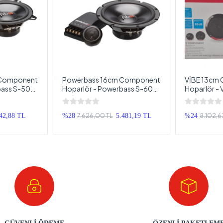
 Component
Powerbass 16cm Component
VİBE 13cm
bass S-50C
Hoparlör - Powerbass S-60C
Hoparlör - 
weeter +
16cm Hoparlör + Tweeter +
13cm Mid Ta
nent
Crossover Komponent
Komponent 
Hoparlör Seti
7.626,00 TL
8.102,6
42,88 TL
%28
5.481,19 TL
%24