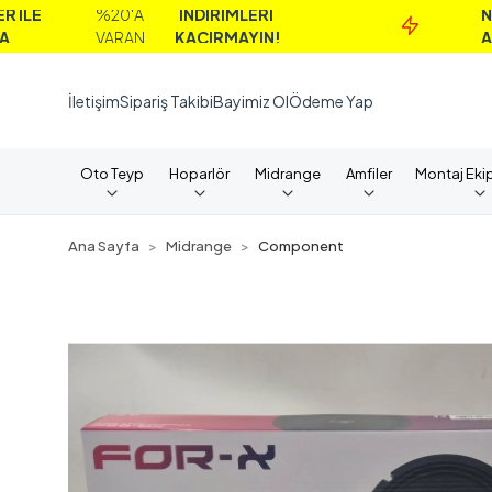
%20'A
İNDİRİMLERİ
NAKİT
VARAN
KAÇIRMAYIN!
ALIMLARD
İletişim
Sipariş Takibi
Bayimiz Ol
Ödeme Yap
Oto Teyp
Hoparlör
Midrange
Amfiler
Montaj Eki
Ana Sayfa
Midrange
Component