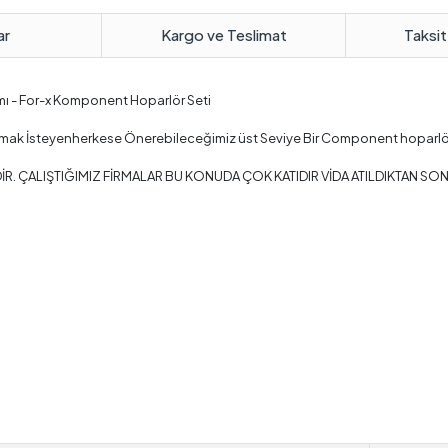
ar
Kargo ve Teslimat
Taksit
ı - For-x Komponent Hoparlör Seti
aşamak İsteyenherkese Önerebileceğimiz üst Seviye Bir Component hoparlör
İR. ÇALIŞTIĞIMIZ FİRMALAR BU KONUDA ÇOK KATIDIR VİDA ATILDIKTAN S