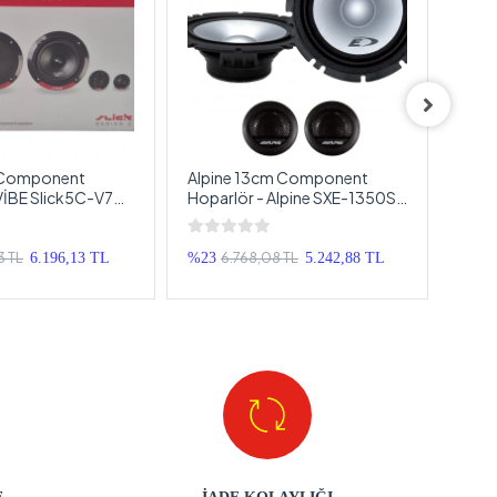
 Component
Alpine 13cm Component
For-
VİBE Slick5C-V7
Hoparlör - Alpine SXE-1350S
For-
kımı - VİBE
13cm Mid Takımı - Alpine
Hopa
Hoparlör Seti
Komponent Hoparlör Seti
3 TL
6.768,08 TL
6.196,13 TL
%23
5.242,88 TL
%10