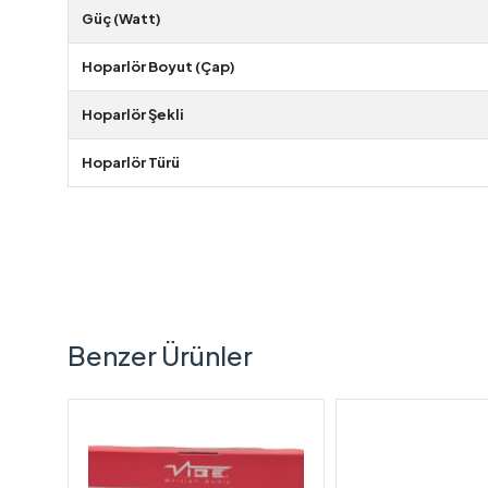
Güç (Watt)
Hoparlör Boyut (Çap)
Hoparlör Şekli
Hoparlör Türü
Benzer Ürünler