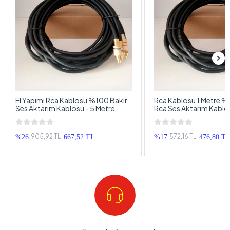
El Yapımı Rca Kablosu %100 Bakır
Rca Kablosu 1 Metre %
Ses Aktarım Kablosu - 5 Metre
Rca Ses Aktarım Kablos
1 Metre
905,92 TL
572,16 TL
%26
667,52 TL
%17
476,80 T