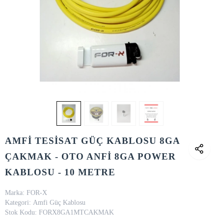
AMFİ TESİSAT GÜÇ KABLOSU 8GA
ÇAKMAK - OTO ANFİ 8GA POWER
KABLOSU - 10 METRE
Marka:
FOR-X
Kategori:
Amfi Güç Kablosu
Stok Kodu:
FORX8GA1MTCAKMAK