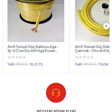
Amfi Tesisat Güç Kablosu 6ga -
Amfi Tesisat Güç Kabl
Xy-6 Cca Oto Anfi 6ga Power
Çakmak - Oto Anfi 4g
Kablosu - 1 Metre
Kablosu - 5 Metre
238,31 TL
1.191,56 TL
%60
95,33 TL
%40
714,94 T
MÜŞTERİ HİZMETLERİ