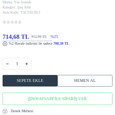
Marka:
Ysn Sounds
Kategori:
Şarj Aleti
Stok Kodu:
T5E35ILXLJ
714,68 TL
%25
952,90 TL
%2 Havale indirimi ile sadece
700,38 TL
SEPETE EKLE
HEMEN AL
WHATSAPP İLE SİPARİŞ VER
Destek Merkezi