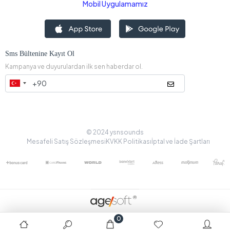
Mobil Uygulamamız
Sms Bültenine Kayıt Ol
Kampanya ve duyurulardan ilk sen haberdar ol.
© 2024 ysnsounds
Mesafeli Satış Sözleşmesi
KVKK Politikası
İptal ve İade Şartları
0