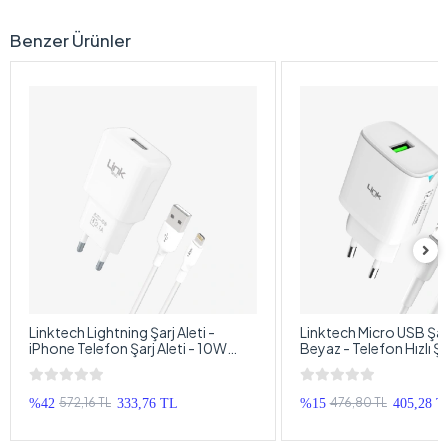
Benzer Ürünler
Linktech Lightning Şarj Aleti -
Linktech Micro USB Şarj
iPhone Telefon Şarj Aleti - 10W
Beyaz - Telefon Hızlı Şar
Lightning Kablolu iPhone Şarj
12W Micro USB Kablolu 
Cihazı
572,16 TL
476,80 TL
%42
333,76 TL
%15
405,28 T