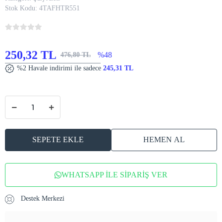
Stok Kodu:
4TAFHTR551
250,32 TL
%48
476,80 TL
%2 Havale indirimi ile sadece
245,31 TL
SEPETE EKLE
HEMEN AL
WHATSAPP İLE SİPARİŞ VER
Destek Merkezi