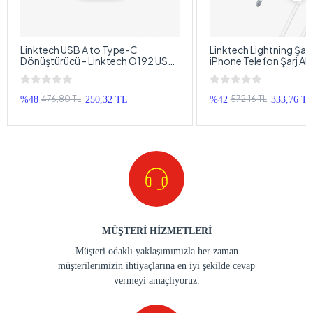
Linktech USB A to Type-C
Linktech Lightning Şarj 
Dönüştürücü - Linktech O192 USB
iPhone Telefon Şarj Ale
A Girişi Type-C Girişine Çeviren
Lightning Kablolu iPho
Adaptör
Cihazı
476,80 TL
572,16 TL
%48
250,32 TL
%42
333,76 T
MÜŞTERİ HİZMETLERİ
Müşteri odaklı yaklaşımımızla her zaman
müşterilerimizin ihtiyaçlarına en iyi şekilde cevap
vermeyi amaçlıyoruz.