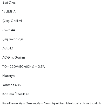
Şarj Çıkışı
1x USB-A
Çıkışı Gerilimi
5V⎓2.4A
Şarj Teknolojisi
Auto ID
AC Giriş Gerilimi
110 ~ 220V (50/60Hz) ⎓ 0.3A
Materyal
Yanmaz ABS
Koruma Özellikleri
Kısa Devre, Aşırı Gerilim, Aşırı Akım, Aşırı Güç, Elektrostatik ve Sıcaklık