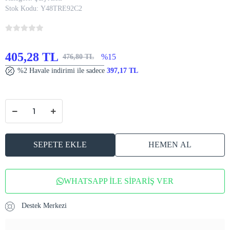
Stok Kodu:
Y48TRE92C2
405,28 TL
%15
476,80 TL
%2 Havale indirimi ile sadece
397,17 TL
SEPETE EKLE
HEMEN AL
WHATSAPP İLE SİPARİŞ VER
Destek Merkezi