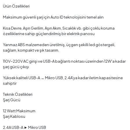
Ürün Özellikleri
Maksimum güvenli şarj için Auto ID teknolojisini temel alın
Kısa Devre, Aşırı Gerilim, Aşırı Akım, Sıcaklık vb. gibi çoklu koruma
özelliklerine sahip güçlendirilmiş bir elektrik panosu
Yanmaz ABS malzemeden üretilmiş, üçgen şekilli led göstergeli,
sağlam, kompakt ve şık tasarım.
110V~220V AC girişi ve USB-A bağlantı noktası üzerinden 12W'a kadar
şarj gücü çıkışı
Yüksek kaliteli USB-A → Mikro USB, 2.4A'ya kadar iletim kapasitesine
sahiptir
Teknik Özellikleri
Şarj Gücü​
12 Watt Maksimum
​Şarj Kablosu
2.4A USB-A ► Mikro USB