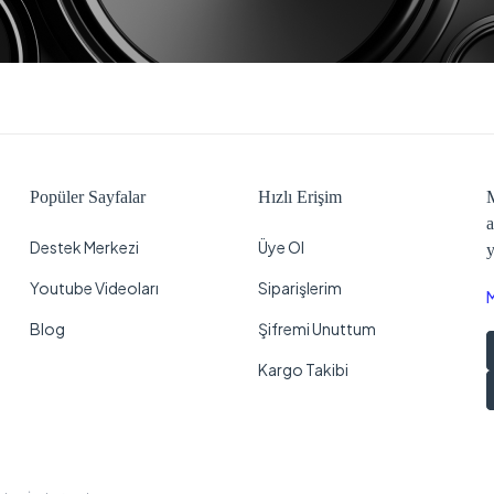
Popüler Sayfalar
Hızlı Erişim
M
a
Destek Merkezi
Üye Ol
y
Youtube Videoları
Siparişlerim
Blog
Şifremi Unuttum
Kargo Takibi