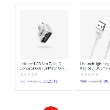
-
Linktech USB A to Type-C
Linktech Lightning 
lolu
Dönüştürücü - Linktech O192
Kablosu 100cm - Ye
aklık
USB A Girişi Type-C Girişine
iPhone 3A USB-A L
Çeviren Adaptör
USB Şarj Kablosu
476,63 TL
476,63 TL
%48
250,23 TL
%60
190