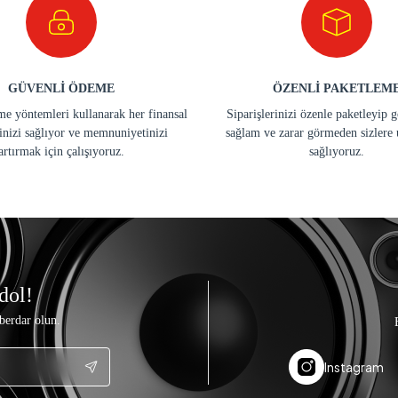
GÜVENLİ ÖDEME
ÖZENLİ PAKETLEM
e yöntemleri kullanarak her finansal
Siparişlerinizi özenle paketleyip 
inizi sağlıyor ve memnuniyetinizi
sağlam ve zarar görmeden sizlere 
artırmak için çalışıyoruz.
sağlıyoruz.
dol!
berdar olun.
Instagram