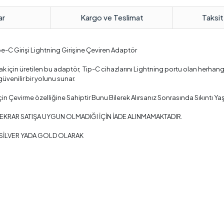
ar
Kargo ve Teslimat
Taksit
-C Girişi Lightning Girişine Çeviren Adaptör
mak için üretilen bu adaptör, Tip-C cihazlarını Lightning portu olan herhan
üvenilir bir yolunu sunar.
 İçin Çevirme özelliğine Sahiptir Bunu Bilerek Alırsanız Sonrasında Sıkıntı Y
TEKRAR SATIŞA UYGUN OLMADIĞI İÇİN İADE ALINMAMAKTADIR.
 SİLVER YADA GOLD OLARAK