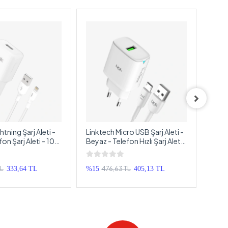
htning Şarj Aleti -
Linktech Micro USB Şarj Aleti -
Link
on Şarj Aleti - 10W
Beyaz - Telefon Hızlı Şarj Aleti -
100c
ablolu iPhone Şarj
12W Micro USB Kablolu Şarj
USB-
Cihazı
TL
476,63 TL
333,64 TL
%15
405,13 TL
%60