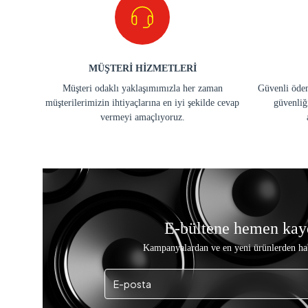
MÜŞTERİ HİZMETLERİ
Müşteri odaklı yaklaşımımızla her zaman
Güvenli ödem
müşterilerimizin ihtiyaçlarına en iyi şekilde cevap
güvenliğ
vermeyi amaçlıyoruz.
E-bültene hemen kay
Kampanyalardan ve en yeni ürünlerden ha