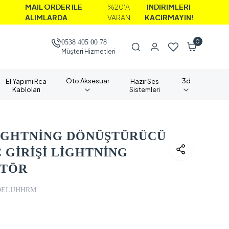
AİL ORDER İLE
%20'A
İNDİRİMLERİ
LIMLARDA
VARAN
KAÇIRMAYIN!
0
0538 405 00 78
Müşteri Hizmetleri
Oto Aksesuar
3d
El Yapımı Rca
Hazır Ses
Kabloları
Sistemleri
LİGHTNİNG DÖNÜŞTÜRÜCÜ
C GİRİŞİ LİGHTNİNG
PTÖR
DELUHHRM