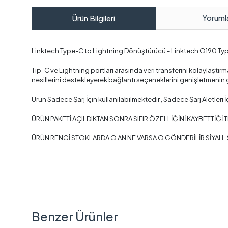
Yoruml
Ürün Bilgileri
Linktech Type-C to Lightning Dönüştürücü - Linktech O190 Type
Tip-C ve Lightning portları arasında veri transferini kolaylaştır
nesillerini destekleyerek bağlantı seçeneklerini genişletmenin g
Ürün Sadece Şarj İçin kullanılabilmektedir , Sadece Şarj Aletleri
ÜRÜN PAKETİ AÇILDIKTAN SONRA SIFIR ÖZELLİĞİNİ KAYBETTİĞİ 
ÜRÜN RENGİ STOKLARDA O AN NE VARSA O GÖNDERİLİR SİYAH ,
Benzer Ürünler