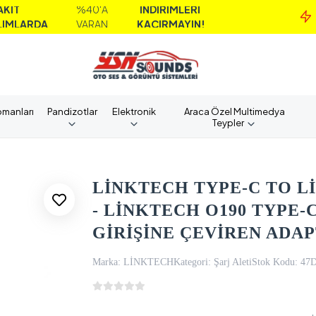
%40'A
İNDİRİMLERİ
M
DA
VARAN
KAÇIRMAYIN!
A
pmanları
Pandizotlar
Elektronik
Araca Özel Multimedya
Teypler
LİNKTECH TYPE-C TO 
- LİNKTECH O190 TYPE-
GİRİŞİNE ÇEVİREN ADA
Marka:
LİNKTECH
Kategori:
Şarj Aleti
Stok Kodu:
47