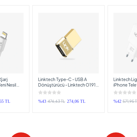
Şarj
Linktech Type-C - USB A
Linktech Lig
ni Nesil
Dönüştürücü - Linktech O191
iPhone Telef
ightning
Type-C Girişi USB Girişine
Lightning K
Çeviren Adaptör
Cihazı
476,63 TL
571,95 
,65 TL
%43
274,06 TL
%42