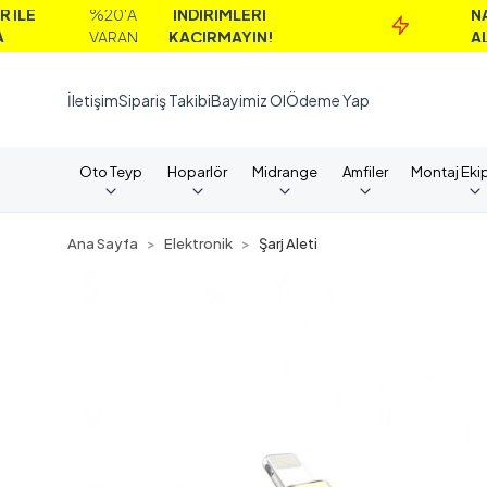
%20'A
İNDİRİMLERİ
NAKİT
VARAN
KAÇIRMAYIN!
ALIMLAR
İletişim
Sipariş Takibi
Bayimiz Ol
Ödeme Yap
Oto Teyp
Hoparlör
Midrange
Amfiler
Montaj Eki
Ana Sayfa
Elektronik
Şarj Aleti