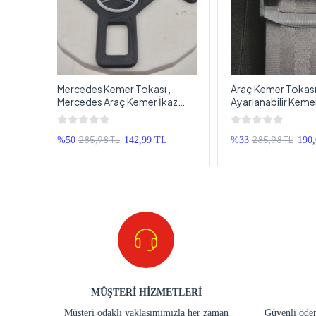
mal 1
Mercedes Kemer Tokası ,
Araç Kemer Tokası
vcil
Mercedes Araç Kemer İkaz
Ayarlanabilir Keme
p
Susturucu , Mercedes Kemer
Klipsi , Kemer Toka
Bip Bip Susturucu - 2 Adet
Sabitleyici - 2 Ade
285,98 TL
285,98 TL
%50
142,99 TL
%33
190
MÜŞTERİ HİZMETLERİ
Müşteri odaklı yaklaşımımızla her zaman
Güvenli ödem