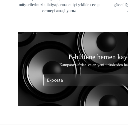
müşterilerimizin ihtiyaçlarına en iyi şekilde cevap
güvenliğ
vermeyi amaçlıyoruz.
E-bültene hemen kay
Kampanyalardan ve en yeni ürünlerden ha