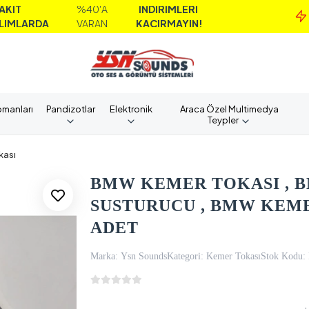
%40'A
İNDİRİMLERİ
MA
A
VARAN
KAÇIRMAYIN!
A
pmanları
Pandizotlar
Elektronik
Araca Özel Multimedya
Teypler
kası
BMW KEMER TOKASI , 
SUSTURUCU , BMW KEMER
ADET
Marka:
Ysn Sounds
Kategori:
Kemer Tokası
Stok Kodu: