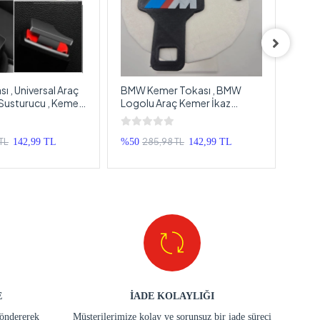
ı , Universal Araç
BMW Kemer Tokası , BMW
Volk
Susturucu , Kemer
Logolu Araç Kemer İkaz
VW A
turucu - 2 Adet
Susturucu , Kemer Bip Bip
Sust
Susturucu - 2 Adet
Sust
TL
285,98 TL
142,99 TL
%50
142,99 TL
%42
E
İADE KOLAYLIĞI
göndererek
Müşterilerimize kolay ve sorunsuz bir iade süreci