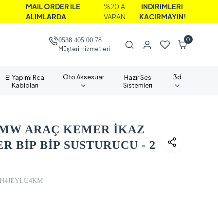
İL ORDER İLE
%20'A
İNDİRİMLERİ
LIMLARDA
VARAN
KAÇIRMAYIN!
0
0538 405 00 78
Müşteri Hizmetleri
Oto Aksesuar
3d
El Yapımı Rca
Hazır Ses
Kabloları
Sistemleri
BMW ARAÇ KEMER İKAZ
 BİP BİP SUSTURUCU - 2
H4JEYLU4KM