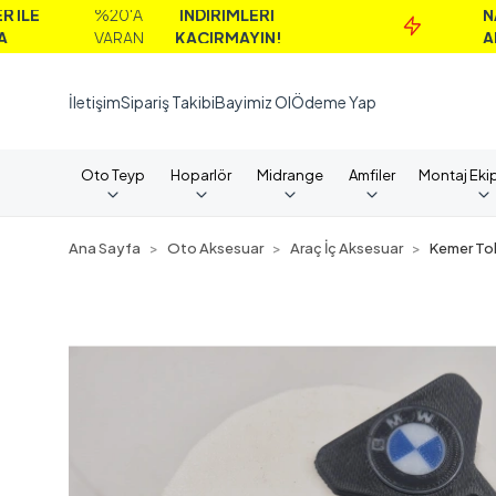
%20'A
İNDİRİMLERİ
NAKİT
VARAN
KAÇIRMAYIN!
ALIMLARD
İletişim
Sipariş Takibi
Bayimiz Ol
Ödeme Yap
Oto Teyp
Hoparlör
Midrange
Amfiler
Montaj Eki
Ana Sayfa
Oto Aksesuar
Araç İç Aksesuar
Kemer To