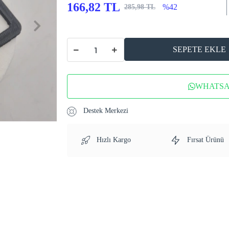
166,82 TL
%42
285,98 TL
SEPETE EKLE
WHATSAP
Destek Merkezi
Hızlı Kargo
Fırsat Ürünü