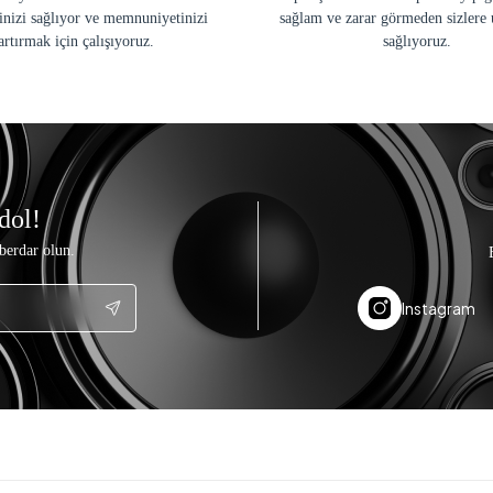
inizi sağlıyor ve memnuniyetinizi
sağlam ve zarar görmeden sizlere 
artırmak için çalışıyoruz.
sağlıyoruz.
dol!
berdar olun.
Instagram