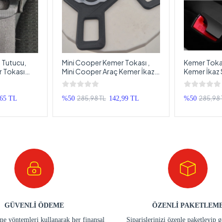
 Tutucu,
Mini Cooper Kemer Tokası ,
Kemer Tokas
r Tokası
Mini Cooper Araç Kemer İkaz
Kemer İkaz 
sı
Susturucu , Mini Cooper
Bip Bip Sus
t
Kemer Bip Bip Susturucu - 2
Adet
285,98 TL
285,98 
,65 TL
%50
142,99 TL
%50
GÜVENLİ ÖDEME
ÖZENLİ PAKETLEM
e yöntemleri kullanarak her finansal
Siparişlerinizi özenle paketleyip 