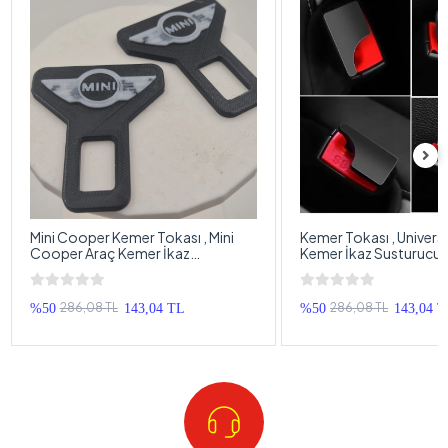
Mini Cooper Kemer Tokası , Mini
Kemer Tokası , Univers
Cooper Araç Kemer İkaz
Kemer İkaz Susturucu 
Susturucu , Mini Cooper Kemer Bip
Bip Susturucu - 2 Adet
Bip Susturucu - 2 Adet
286,08 TL
286,08 TL
%50
143,04 TL
%50
143,04 