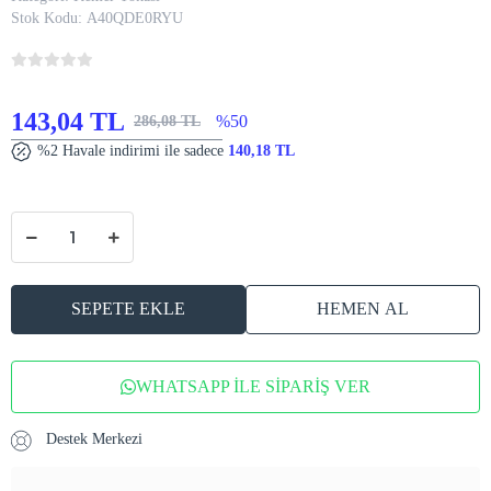
Stok Kodu:
A40QDE0RYU
143,04 TL
%50
286,08 TL
%2 Havale indirimi ile sadece
140,18 TL
SEPETE EKLE
HEMEN AL
WHATSAPP İLE SİPARİŞ VER
Destek Merkezi