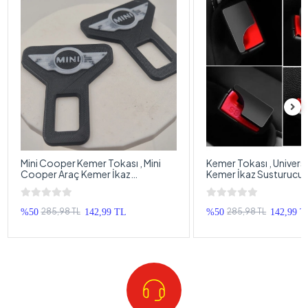
Mini Cooper Kemer Tokası , Mini
Kemer Tokası , Univers
Cooper Araç Kemer İkaz
Kemer İkaz Susturucu 
Susturucu , Mini Cooper Kemer Bip
Bip Susturucu - 2 Adet
Bip Susturucu - 2 Adet
285,98 TL
285,98 TL
%50
142,99 TL
%50
142,99 T