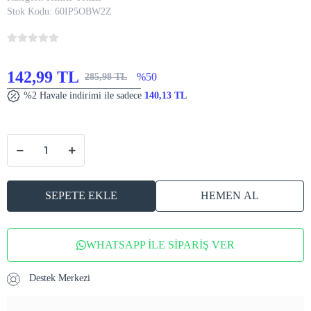
Stok Kodu:
60IP5OBW2Z
142,99 TL
%50
285,98 TL
%2 Havale indirimi ile sadece
140,13 TL
SEPETE EKLE
HEMEN AL
WHATSAPP İLE SİPARİŞ VER
Destek Merkezi