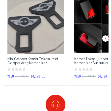
Mini Cooper Kemer Tokası , Mini
Kemer Tokası , Univers
Cooper Araç Kemer İkaz
Kemer İkaz Susturucu 
Susturucu , Mini Cooper Kemer Bip
Bip Susturucu - 2 Adet
Bip Susturucu - 2 Adet
285,98 TL
285,98 TL
%50
142,99 TL
%50
142,99 T