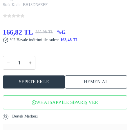
Stok Kodu:
BH13DN6EFF
166,82 TL
%42
285,98 TL
%2 Havale indirimi ile sadece
163,48 TL
SEPETE EKLE
HEMEN AL
WHATSAPP İLE SİPARİŞ VER
Destek Merkezi