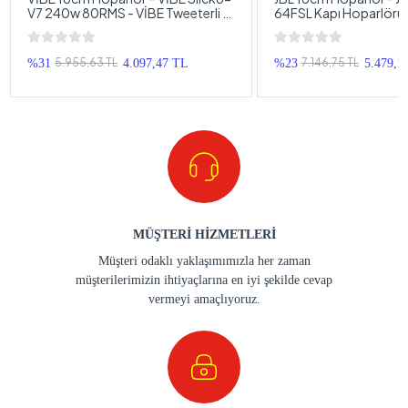
V7 240w 80RMS - VİBE Tweeterli ,
64FSL Kapı Hoparlörü 
16 cm Hoparlör
Profesyonel Hoparlör
5.955,63 TL
7.146,75 TL
%31
4.097,47 TL
%23
5.479,1
MÜŞTERİ HİZMETLERİ
Müşteri odaklı yaklaşımımızla her zaman
müşterilerimizin ihtiyaçlarına en iyi şekilde cevap
vermeyi amaçlıyoruz.