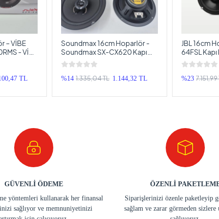
r – VİBE
Soundmax 16cm Hoparlör -
JBL 16cm Ho
0RMS - VİBE
Soundmax SX-CX620 Kapı
64FSL Kapı 
Hoparlör
Hoparlörü - Soundmax 16cm
Profesyone
Koaksiyel Hoparlör
1.335,04 TL
7.151,99
100,47 TL
%14
1.144,32 TL
%23
GÜVENLİ ÖDEME
ÖZENLİ PAKETLEM
e yöntemleri kullanarak her finansal
Siparişlerinizi özenle paketleyip 
inizi sağlıyor ve memnuniyetinizi
sağlam ve zarar görmeden sizlere 
artırmak için çalışıyoruz.
sağlıyoruz.