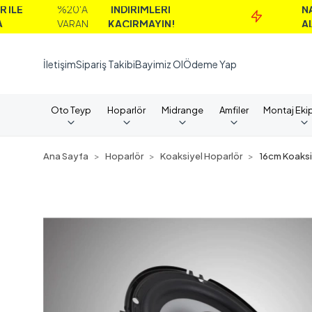
%20'A
İNDİRİMLERİ
NAKİT
VARAN
KAÇIRMAYIN!
ALIMLARD
İletişim
Sipariş Takibi
Bayimiz Ol
Ödeme Yap
Oto Teyp
Hoparlör
Midrange
Amfiler
Montaj Eki
Ana Sayfa
Hoparlör
Koaksiyel Hoparlör
16cm Koaksi