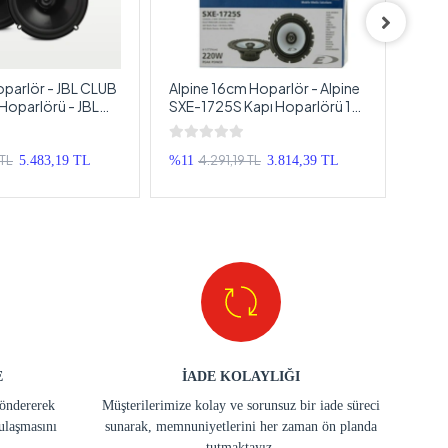
parlör - JBL CLUB
Alpine 16cm Hoparlör - Alpine
Pion
Hoparlörü - JBL
SXE-1725S Kapı Hoparlörü 16
Pion
l Hoparlör 16cm
cm - Alpine Profesyonel
Hopa
Hoparlör 16cm
 TL
4.291,19 TL
5.483,19 TL
%11
3.814,39 TL
%33
E
İADE KOLAYLIĞI
göndererek
Müşterilerimize kolay ve sorunsuz bir iade süreci
ulaşmasını
sunarak, memnuniyetlerini her zaman ön planda
tutmaktayız.