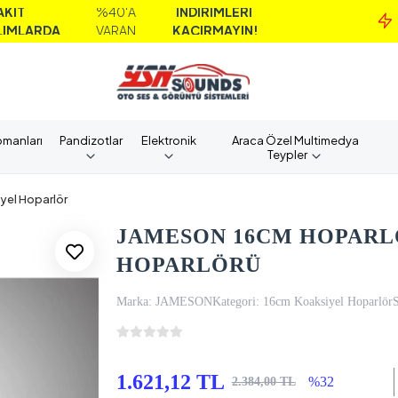
%40'A
İNDİRİMLERİ
MA
A
VARAN
KAÇIRMAYIN!
A
pmanları
Pandizotlar
Elektronik
Araca Özel Multimedya
Teypler
yel Hoparlör
JAMESON 16CM HOPARLÖ
HOPARLÖRÜ
Marka:
JAMESON
Kategori:
16cm Koaksiyel Hoparlör
1.621,12 TL
%32
2.384,00 TL