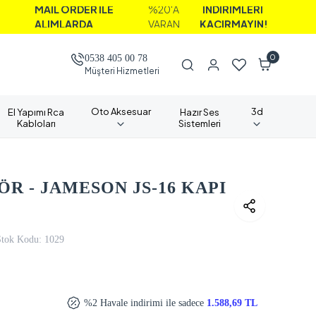
İL ORDER İLE
%20'A
İNDİRİMLERİ
LIMLARDA
VARAN
KAÇIRMAYIN!
0
0538 405 00 78
Müşteri Hizmetleri
Oto Aksesuar
3d
El Yapımı Rca
Hazır Ses
Kabloları
Sistemleri
R - JAMESON JS-16 KAPI
Stok Kodu:
1029
%2 Havale indirimi ile sadece
1.588,69 TL