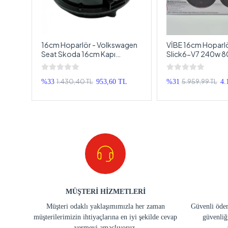
16cm Hoparlör - Volkswagen
VİBE 16cm Hoparlö
-
Seat Skoda 16cm Kapı
Slick6-V7 240w 8
Hoparlörü - 1 Adet
Tweeterli , 16 cm 
1.430,40 TL
5.959,99 TL
TL
%33
953,60 TL
%31
4.
MÜŞTERİ HİZMETLERİ
Müşteri odaklı yaklaşımımızla her zaman
Güvenli ödem
müşterilerimizin ihtiyaçlarına en iyi şekilde cevap
güvenliğ
vermeyi amaçlıyoruz.