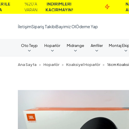
%20'A
İNDİRİMLERİ
NAKİT
VARAN
KAÇIRMAYIN!
ALIMLAR
İletişim
Sipariş Takibi
Bayimiz Ol
Ödeme Yap
Oto Teyp
Hoparlör
Midrange
Amfiler
Montaj Eki
Ana Sayfa
Hoparlör
Koaksiyel Hoparlör
16cm Koaksi