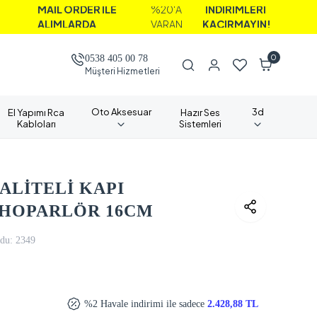
AİL ORDER İLE
%20'A
İNDİRİMLERİ
LIMLARDA
VARAN
KAÇIRMAYIN!
0
0538 405 00 78
Müşteri Hizmetleri
Oto Aksesuar
3d
El Yapımı Rca
Hazır Ses
Kabloları
Sistemleri
ALİTELİ KAPI
 HOPARLÖR 16CM
du:
2349
%2 Havale indirimi ile sadece
2.428,88 TL