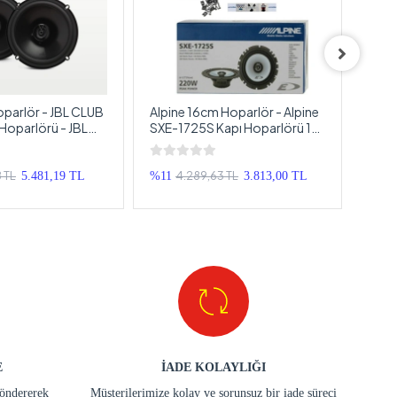
parlör - JBL CLUB
Alpine 16cm Hoparlör - Alpine
Pion
Hoparlörü - JBL
SXE-1725S Kapı Hoparlörü 16
Pion
l Hoparlör 16cm
cm - Alpine Profesyonel
Hopa
Hoparlör 16cm
8 TL
4.289,63 TL
5.481,19 TL
%11
3.813,00 TL
%33
E
İADE KOLAYLIĞI
göndererek
Müşterilerimize kolay ve sorunsuz bir iade süreci