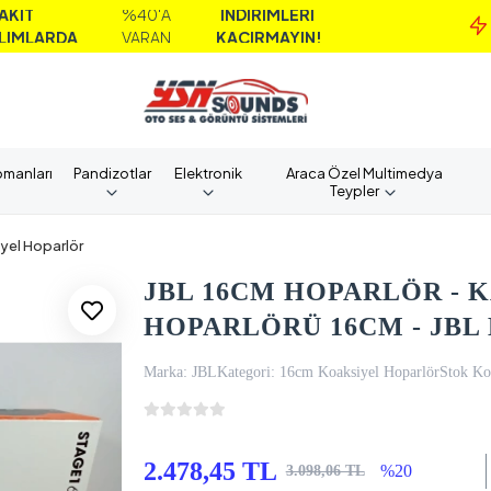
%40'A
İNDİRİMLERİ
M
DA
VARAN
KAÇIRMAYIN!
A
pmanları
Pandizotlar
Elektronik
Araca Özel Multimedya
Teypler
yel Hoparlör
JBL 16CM HOPARLÖR - K
HOPARLÖRÜ 16CM - JBL
Marka:
JBL
Kategori:
16cm Koaksiyel Hoparlör
Stok Ko
2.478,45 TL
%20
3.098,06 TL