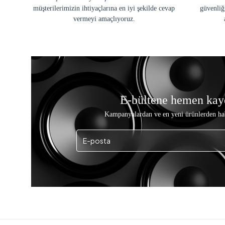
müşterilerimizin ihtiyaçlarına en iyi şekilde cevap
güvenliğ
vermeyi amaçlıyoruz.
E-bültene hemen kay
Kampanyalardan ve en yeni ürünlerden ha