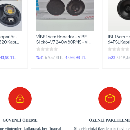
parlör -
VİBE 16cm Hoparlör – VİBE
JBL 16cm Ho
20 Kapı
Slick6-V7 240w 80RMS - VİBE
64FSL Kapı 
dmax 16cm
Tweeterli , 16 cm Hoparlör
Profesyone
r
5.957,81 TL
7.149,3
143,90 TL
%31
4.098,98 TL
%23
GÜVENLİ ÖDEME
ÖZENLİ PAKETLEM
e yöntemleri kullanarak her finansal
Siparişlerinizi özenle paketleyip 