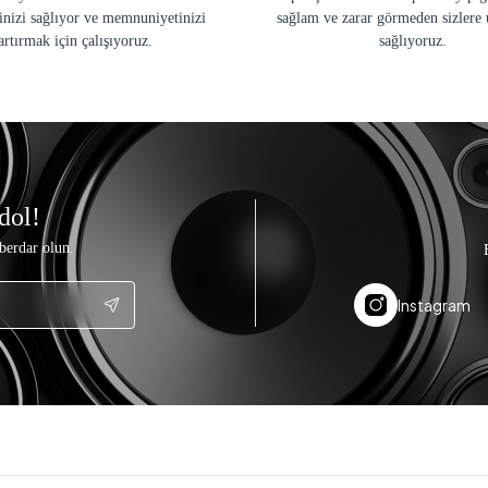
inizi sağlıyor ve memnuniyetinizi
sağlam ve zarar görmeden sizlere 
artırmak için çalışıyoruz.
sağlıyoruz.
dol!
berdar olun.
Instagram