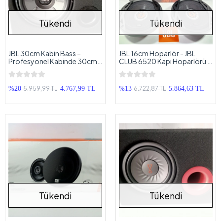
Tükendi
Tükendi
JBL 30cm Kabin Bass –
JBL 16cm Hoparlör - JBL
Profesyonel Kabinde 30cm
CLUB 6520 Kapı Hoparlörü -
JBL Subwoofer - 1000'lik
JBL Hoparlör 16cm
Bass
5.959,99 TL
6.722,87 TL
%20
4.767,99 TL
%13
5.864,63 TL
Tükendi
Tükendi