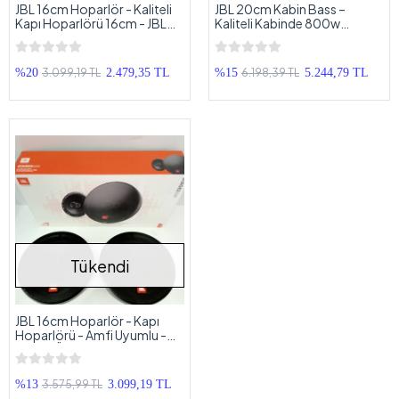
JBL 16cm Hoparlör - Kaliteli
JBL 20cm Kabin Bass –
Kapı Hoparlörü 16cm - JBL
Kaliteli Kabinde 800w
Hoparlör 16cm
200RMS 20cm JBL
Subwoofer
3.099,19 TL
6.198,39 TL
%20
2.479,35 TL
%15
5.244,79 TL
Tükendi
JBL 16cm Hoparlör - Kapı
Hoparlörü - Amfi Uyumlu -
Kaliteli Üründür
3.575,99 TL
%13
3.099,19 TL