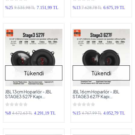
Midrange
Komponent Hoparlör Seti
9.535,98 TL
7.628,78 TL
%25
7.151,99 TL
%13
6.675,19 TL
Tükendi
Tükendi
JBL 13cm Hoparlör - JBL
JBL 16cm Hoparlör - JBL
STAGE3 527F Kapı
STAGE3 627F Kapı
Hoparlörü - JBL Profesyonel
Hoparlörü - JBL Profesyonel
Hoparlör 13cm
Hoparlör 16cm
4.672,63 TL
4.767,99 TL
%8
4.291,19 TL
%15
4.052,79 TL