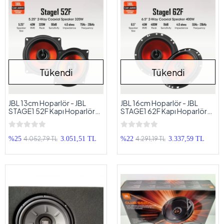
Tükendi
Tükendi
JBL 13cm Hoparlör - JBL
JBL 16cm Hoparlör - JBL
STAGE1 52F Kapı Hoparlörü -
STAGE1 62F Kapı Hoparlörü -
JBL Profesyonel Hoparlör
JBL Profesyonel Hoparlör
13cm
16cm
4.052,79 TL
4.291,19 TL
%25
3.051,51 TL
%22
3.337,59 TL