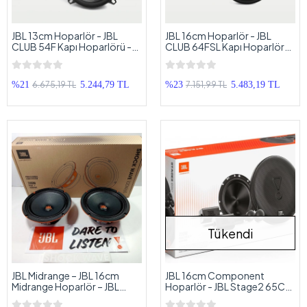
JBL 13cm Hoparlör - JBL
JBL 16cm Hoparlör - JBL
CLUB 54F Kapı Hoparlörü -
CLUB 64FSL Kapı Hoparlörü
JBL Profesyonel Hoparlör
- JBL Profesyonel Hoparlör
13cm
16cm
6.675,19 TL
7.151,99 TL
%21
5.244,79 TL
%23
5.483,19 TL
Tükendi
JBL Midrange – JBL 16cm
JBL 16cm Component
Midrange Hoparlör – JBL
Hoparlör - JBL Stage2 65C
Shock Wave 200w 100RMS
16cm Mid Takımı - JBL