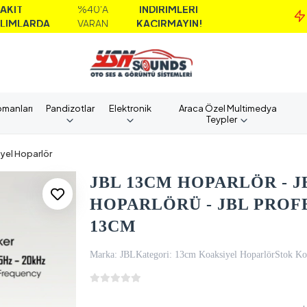
%40'A
İNDİRİMLERİ
DA
VARAN
KAÇIRMAYIN!
pmanları
Pandizotlar
Elektronik
Araca Özel Multimedya
Teypler
yel Hoparlör
JBL 13CM HOPARLÖR - J
HOPARLÖRÜ - JBL PRO
13CM
Marka:
JBL
Kategori:
13cm Koaksiyel Hoparlör
Stok Ko