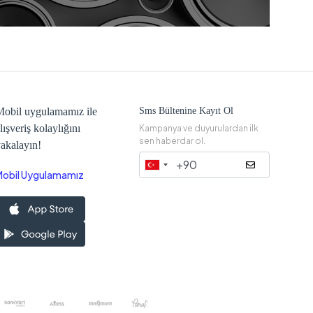
obil uygulamamız ile
Sms Bültenine Kayıt Ol
lışveriş kolaylığını
Kampanya ve duyurulardan ilk
sen haberdar ol.
akalayın!
Mobil Uygulamamız