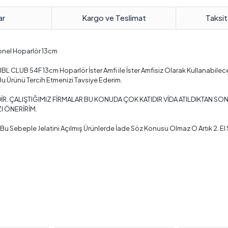
ar
Kargo ve Teslimat
Taksit
onel Hoparlör 13cm
BL CLUB 54F 13cm Hoparlör İster Amfi ile İster Amfisiz Olarak Kullanabilece
 Bu Ürünü Tercih Etmenizi Tavsiye Ederim.
İR. ÇALIŞTIĞIMIZ FİRMALAR BU KONUDA ÇOK KATIDIR VİDA ATILDIKTAN S
I ÖNERİRİM.
ve Bu Sebeple Jelatini Açılmış Ürünlerde İade Söz Konusu Olmaz O Artık 2. 