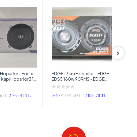
Hoparlör - For-x
EDGE 13cm Hoparlör – EDGE
Pion
Kapı Hoparlörü 13
EDS5 180w 90RMS - EDGE
Pion
Profesyonel
Street Tweeterli , 13 cm
Kapı
3cm
Koaksiyel Hoparlör
6 TL
4.764,50 TL
2.763,41 TL
%40
2.858,70 TL
%27