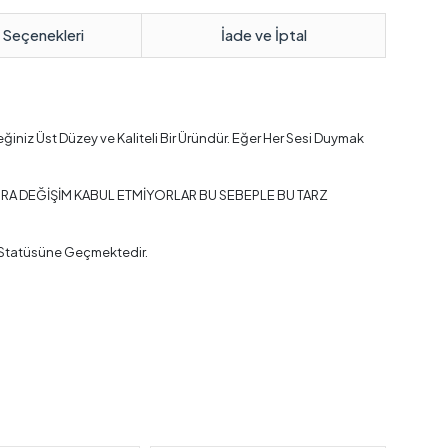
 Seçenekleri
İade ve İptal
ğiniz Üst Düzey ve Kaliteli Bir Üründür. Eğer Her Sesi Duymak
ONRA DEĞİŞİM KABUL ETMİYORLAR BU SEBEPLE BU TARZ
El Statüsüne Geçmektedir.