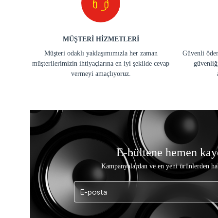
MÜŞTERİ HİZMETLERİ
Müşteri odaklı yaklaşımımızla her zaman
Güvenli ödem
müşterilerimizin ihtiyaçlarına en iyi şekilde cevap
güvenliğ
vermeyi amaçlıyoruz.
E-bültene hemen kay
Kampanyalardan ve en yeni ürünlerden ha