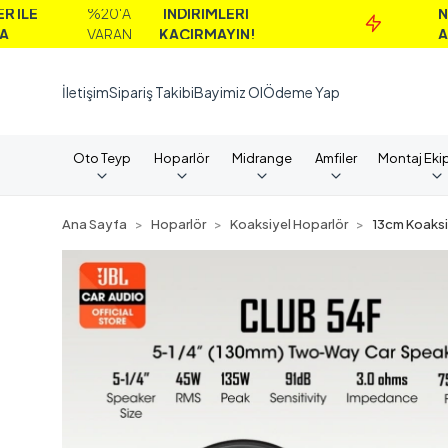
%20'A
İNDİRİMLERİ
NAKİT
VARAN
KAÇIRMAYIN!
ALIMLAR
İletişim
Sipariş Takibi
Bayimiz Ol
Ödeme Yap
Oto Teyp
Hoparlör
Midrange
Amfiler
Montaj Eki
Ana Sayfa
Hoparlör
Koaksiyel Hoparlör
13cm Koaksi