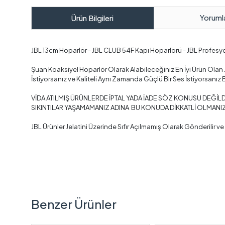
Yoruml
Ürün Bilgileri
JBL 13cm Hoparlör - JBL CLUB 54F Kapı Hoparlörü - JBL Profesy
Şuan Koaksiyel Hoparlör Olarak Alabileceğiniz En İyi Ürün Olan J
İstiyorsanız ve Kaliteli Aynı Zamanda Güçlü Bir Ses İstiyorsanız
VİDA ATILMIŞ ÜRÜNLERDE İPTAL YADA İADE SÖZ KONUSU DEĞİLD
SIKINTILAR YAŞAMAMANIZ ADINA BU KONUDA DİKKATLİ OLMANIZ
JBL Ürünler Jelatini Üzerinde Sıfır Açılmamış Olarak Gönderilir 
Benzer Ürünler