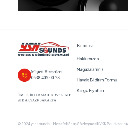
Kurumsal
Hakkımızda
Mağazalarımız
Müşteri Hizmetleri
0538 405 00 78
Havale Bildirim Formu
Kargo Fiyatları
ÖMERCİKLER MAH. 8035 SK. NO:
20 B AKYAZI/ SAKARYA
© 2024 ysnsounds
Mesafeli Satış Sözleşmesi
KVKK Politikası
İpt