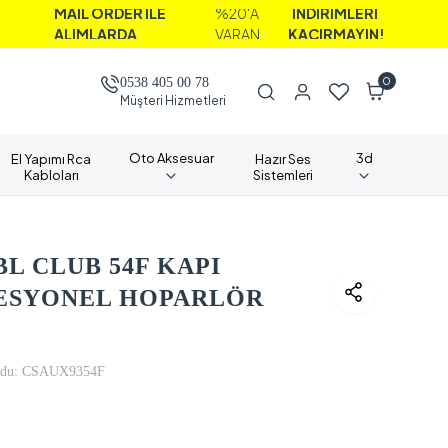
MAİL ORDER İLE
%20'A
İNDİRİMLERİ
ALIMLARDA
VARAN
KAÇIRMAYIN!
0
0538 405 00 78
Müşteri Hizmetleri
Oto Aksesuar
3d
El Yapımı Rca
Hazır Ses
Kabloları
Sistemleri
BL CLUB 54F KAPI
FESYONEL HOPARLÖR
du:
CSAUX9354F