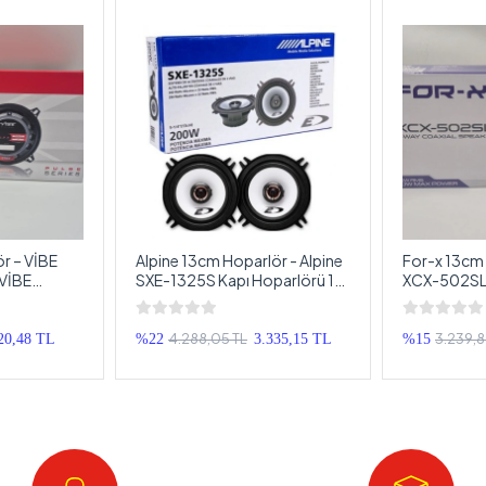
r – VİBE
Alpine 13cm Hoparlör - Alpine
For-x 13cm 
 VİBE
SXE-1325S Kapı Hoparlörü 13
XCX-502SL 
Hoparlör
cm - Alpine Profesyonel
cm - For-x 
Hoparlör 13cm
Hoparlör 1
4.288,05 TL
3.239,8
20,48 TL
%22
3.335,15 TL
%15