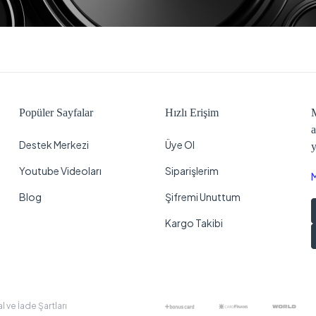
Popüler Sayfalar
Hızlı Erişim
M
a
Destek Merkezi
Üye Ol
y
Youtube Videoları
Siparişlerim
Blog
Şifremi Unuttum
Kargo Takibi
al ve İade Şartları