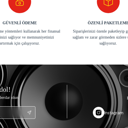
GÜVENLİ ÖDEME
ÖZENLİ PAKETLEM
e yöntemleri kullanarak her finansal
Siparişlerinizi özenle paketleyip 
inizi sağlıyor ve memnuniyetinizi
sağlam ve zarar görmeden sizlere 
artırmak için çalışıyoruz.
sağlıyoruz.
dol!
berdar olun.
Instagram