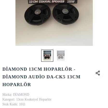
DİAMOND 13CM HOPARLÖR -
DİAMOND AUDİO DA-CK5 13CM
HOPARLÖR
Marka:
DİAMOND
Kategori:
13cm Koaksiyel Hoparlör
Stok Kodu:
1011