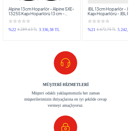
Alpine 13cm Hoparlör - Alpine SXE-
JBL 13cm Hoparlör - J
1325S Kapı Hoparlörü 13 cm -
Kapı Hoparlörü - JBL 
Alpine Profesyonel Hoparlör 13cm
Hoparlör 13cm
4.289,63 TL
6.672,75 TL
%22
3.336,38 TL
%21
5.242,8
MÜŞTERİ HİZMETLERİ
Müşteri odaklı yaklaşımımızla her zaman
müşterilerimizin ihtiyaçlarına en iyi şekilde cevap
vermeyi amaçlıyoruz.