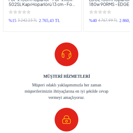
502SL Kapı Hoparlörü 13 cm - For-
180w 90RMS - EDGE S
x Profesyonel Hoparlör 13cm
Tweeterli , 13 cm Koaks
Hoparlör
3.242,23 TL
4.767,99 TL
%15
2.765,43 TL
%40
2.860,7
MÜŞTERİ HİZMETLERİ
Müşteri odaklı yaklaşımımızla her zaman
müşterilerimizin ihtiyaçlarına en iyi şekilde cevap
vermeyi amaçlıyoruz.