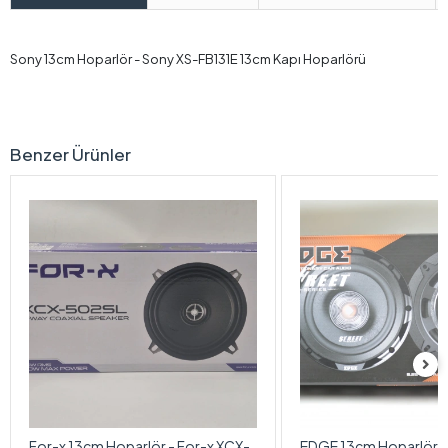
Sony 13cm Hoparlör - Sony XS-FB131E 13cm Kapı Hoparlörü
Benzer Ürünler
For-x 13cm Hoparlör - For-x XCX-
EDGE 13cm Hoparlör 