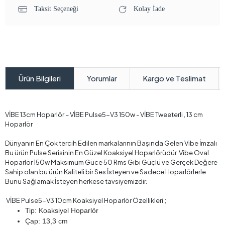
Taksit Seçeneği
Kolay İade
Yorumlar
Kargo ve Teslimat
Ürün Bilgileri
VİBE 13cm Hoparlör – VİBE Pulse5-V3 150w - VİBE Tweeterli , 13 cm
Hoparlör
Dünyanın En Çok tercih Edilen markalarının Başında Gelen Vibe İmzalı
Bu ürün Pulse Serisinin En Güzel Koaksiyel Hoparlörüdür. Vibe Oval
Hoparlör 150w Maksimum Güce 50 Rms Gibi Güçlü ve Gerçek Değere
Sahip olan bu ürün Kaliteli bir Ses İsteyen ve Sadece Hoparlörlerle
Bunu Sağlamak İsteyen herkese tavsiyemizdir.
VİBE Pulse5-V3 10cm Koaksiyel Hoparlör Özellikleri ;
Tip: Koaksiyel Hoparlör
Çap: 13,3 cm