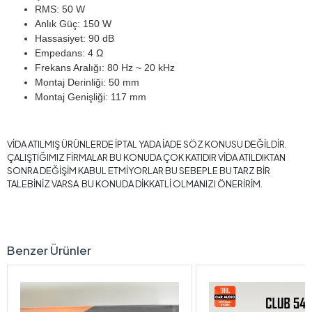
RMS: 50 W
Anlık Güç: 150 W
Hassasiyet: 90 dB
Empedans: 4 Ω
Frekans Aralığı: 80 Hz ~ 20 kHz
Montaj Derinliği: 50 mm
Montaj Genişliği: 117 mm
VİDA ATILMIŞ ÜRÜNLERDE İPTAL YADA İADE SÖZ KONUSU DEĞİLDİR.
ÇALIŞTIĞIMIZ FİRMALAR BU KONUDA ÇOK KATIDIR VİDA ATILDIKTAN
SONRA DEĞİŞİM KABUL ETMİYORLAR BU SEBEPLE BU TARZ BİR
TALEBİNİZ VARSA BU KONUDA DİKKATLİ OLMANIZI ÖNERİRİM.
Benzer Ürünler