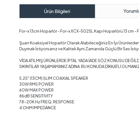
Yoruml
Ürün Bilgileri
For-x 13cm Hoparlör - For-x XCX-502SL Kapı Hoparlörü 13 cm - 
Şuan Koaksiyel Hoparlör Olarak Alabileceğiniz En İyi Ürünlerden 
Duymak İstiyorsanız ve Kaliteli Aynı Zamanda Güçlü Bir Ses İsti
VİDA ATILMIŞ ÜRÜNLERDE İPTAL YADA İADE SÖZ KONUSU DEĞİLD
SIKINTILAR YAŞAMAMANIZ ADINA BU KONUDA DİKKATLİ OLMANIZ
5.25" (13CM) SLIM COAXIAL SPEAKER
30W RMS POWER
60W MAX POWER
86dB SENSITIVITY
78-20K Hz FREQ. RESPONSE
4 OHM IMPEDANCE