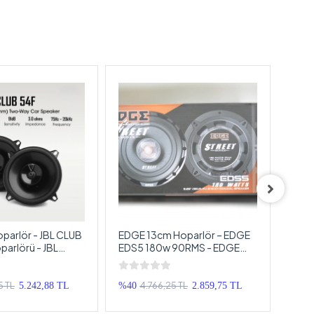
parlör - JBL CLUB
EDGE 13cm Hoparlör – EDGE
Pion
parlörü - JBL
EDS5 180w 90RMS - EDGE
Pion
l Hoparlör 13cm
Street Tweeterli , 13 cm
Kapı
Koaksiyel Hoparlör
5 TL
4.766,25 TL
5.242,88 TL
%40
2.859,75 TL
%27