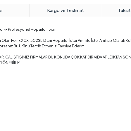
ar
Kargo ve Teslimat
Taksit
For-x Profesyonel Hoparlör 13cm
Olan For-x XCX-502SL 13cm Hoparlör İster Amfi ile İster Amfisiz Olarak Kull
yorsanız Bu Ürünü Tercih Etmenizi Tavsiye Ederim.
İR. ÇALIŞTIĞIMIZ FİRMALAR BU KONUDA ÇOK KATIDIR VİDA ATILDIKTAN S
I ÖNERİRİM.