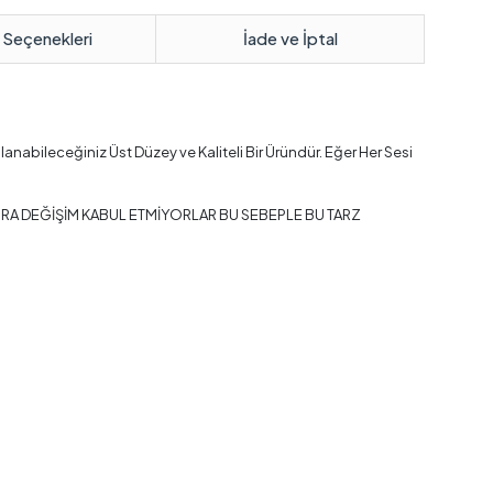
 Seçenekleri
İade ve İptal
anabileceğiniz Üst Düzey ve Kaliteli Bir Üründür. Eğer Her Sesi
ONRA DEĞİŞİM KABUL ETMİYORLAR BU SEBEPLE BU TARZ