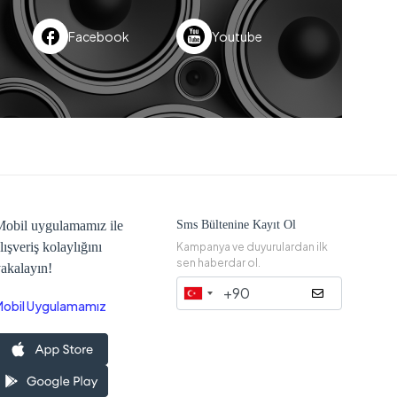
Facebook
Youtube
obil uygulamamız ile
Sms Bültenine Kayıt Ol
lışveriş kolaylığını
Kampanya ve duyurulardan ilk
sen haberdar ol.
akalayın!
Mobil Uygulamamız