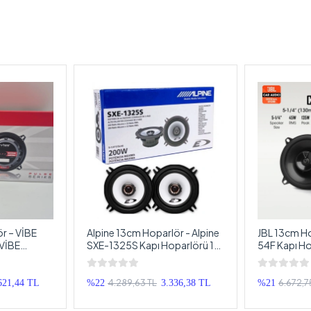
r – VİBE
Alpine 13cm Hoparlör - Alpine
JBL 13cm Ho
 VİBE
SXE-1325S Kapı Hoparlörü 13
54F Kapı Ho
Hoparlör
cm - Alpine Profesyonel
Profesyone
Hoparlör 13cm
4.289,63 TL
6.672,7
621,44 TL
%22
3.336,38 TL
%21