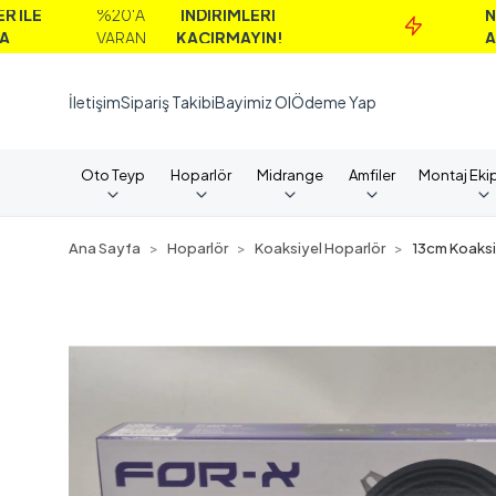
%20'A
İNDİRİMLERİ
NAKİT
VARAN
KAÇIRMAYIN!
ALIMLARD
İletişim
Sipariş Takibi
Bayimiz Ol
Ödeme Yap
Oto Teyp
Hoparlör
Midrange
Amfiler
Montaj Eki
Ana Sayfa
Hoparlör
Koaksiyel Hoparlör
13cm Koaksi