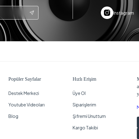
Instagram
Popüler Sayfalar
Hızlı Erişim
M
a
Destek Merkezi
Üye Ol
y
Youtube Videoları
Siparişlerim
Blog
Şifremi Unuttum
Kargo Takibi