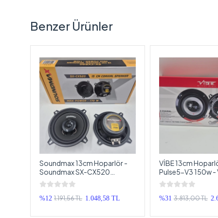
Benzer Ürünler
ony
Soundmax 13cm Hoparlör -
VİBE 13cm Hoparlö
Soundmax SX-CX520
Pulse5-V3 150w -
Torpido ve Kapı Hoparlörü -
Tweeterli , 13 cm 
Soundmax 13cm Koaksiyel
Hoparlör
1.191,56 TL
3.813,00 TL
TL
%12
1.048,58 TL
%31
2.