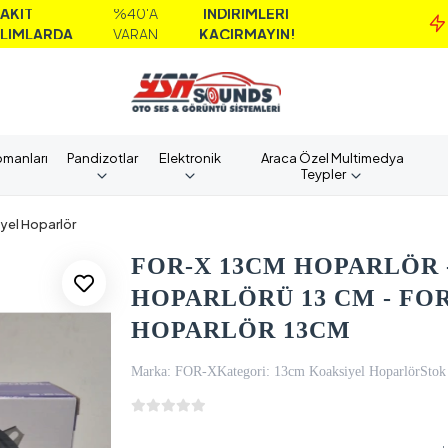
%40'A
İNDİRİMLERİ
MA
A
VARAN
KAÇIRMAYIN!
A
pmanları
Pandizotlar
Elektronik
Araca Özel Multimedya
Teypler
yel Hoparlör
FOR-X 13CM HOPARLÖR -
HOPARLÖRÜ 13 CM - FO
HOPARLÖR 13CM
Marka:
FOR-X
Kategori:
13cm Koaksiyel Hoparlör
Stok