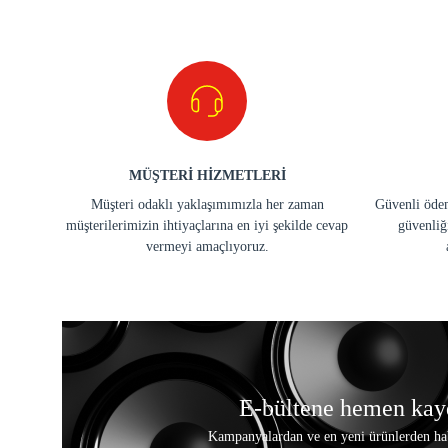
MÜŞTERİ HİZMETLERİ
Müşteri odaklı yaklaşımımızla her zaman
Güvenli ödem
müşterilerimizin ihtiyaçlarına en iyi şekilde cevap
güvenliğ
vermeyi amaçlıyoruz.
E-bültene hemen kay
Kampanyalardan ve en yeni ürünlerden ha