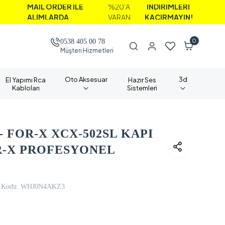
İL ORDER İLE
%20'A
İNDİRİMLERİ
LIMLARDA
VARAN
KAÇIRMAYIN!
0
0538 405 00 78
Müşteri Hizmetleri
Oto Aksesuar
3d
El Yapımı Rca
Hazır Ses
Kabloları
Sistemleri
 FOR-X XCX-502SL KAPI
R-X PROFESYONEL
 Kodu:
WHJ0N4AKZ3