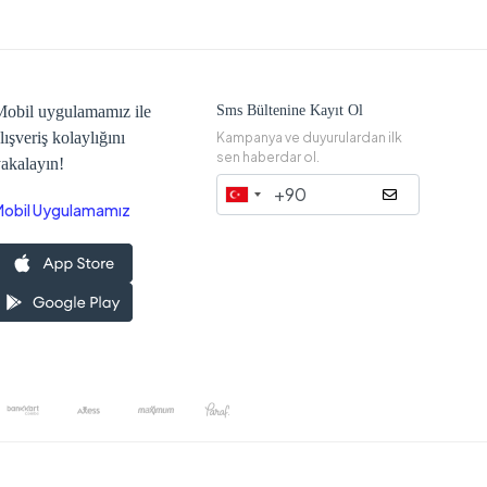
obil uygulamamız ile
Sms Bültenine Kayıt Ol
lışveriş kolaylığını
Kampanya ve duyurulardan ilk
sen haberdar ol.
akalayın!
Mobil Uygulamamız