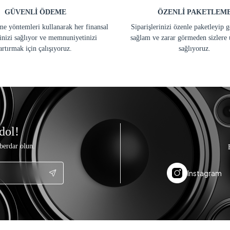
GÜVENLİ ÖDEME
ÖZENLİ PAKETLEM
e yöntemleri kullanarak her finansal
Siparişlerinizi özenle paketleyip 
inizi sağlıyor ve memnuniyetinizi
sağlam ve zarar görmeden sizlere 
artırmak için çalışıyoruz.
sağlıyoruz.
dol!
berdar olun.
Instagram