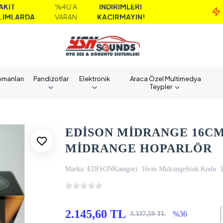
%40'A
İNDİRİMLERİ
MA
A
VARAN
KAÇIRMAYIN!
AL
pmanları
Pandizotlar
Elektronik
Araca Özel Multimedya
Teypler
EDİSON MİDRANGE 16CM 
MİDRANGE HOPARLÖR
Marka:
EDİSON
Kategori:
16cm Midrange
Stok Kodu:
2.145,60 TL
%36
3.337,59 TL