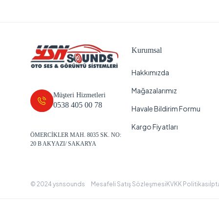
Kurumsal
Hakkımızda
Mağazalarımız
Müşteri Hizmetleri
0538 405 00 78
Havale Bildirim Formu
Kargo Fiyatları
ÖMERCİKLER MAH. 8035 SK. NO:
20 B AKYAZI/ SAKARYA
© 2024 ysnsounds
Mesafeli Satış Sözleşmesi
KVKK Politikası
İpt