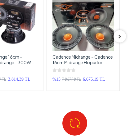
nge 16cm -
Cadence Midrange – Cadence
VİBE
Midrange - 300W
16cm Midrange Hoparlör –
Ölüm
GE 16cm Midrange
Cadence XPRO-M65 900w
Midr
 EDGE PRO6X
Midrange
BDPR
6cm
Midr
9 TL
7.867,18 TL
3.814,39 TL
%15
6.675,19 TL
%22