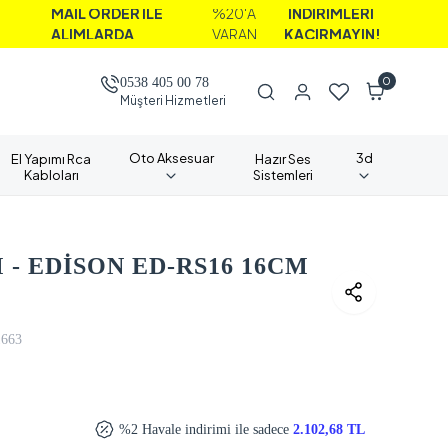
İL ORDER İLE
%20'A
İNDİRİMLERİ
IMLARDA
VARAN
KAÇIRMAYIN!
0
0538 405 00 78
Müşteri Hizmetleri
Oto Aksesuar
3d
El Yapımı Rca
Hazır Ses
Kabloları
Sistemleri
- EDİSON ED-RS16 16CM
1663
%2 Havale indirimi ile sadece
2.102,68 TL