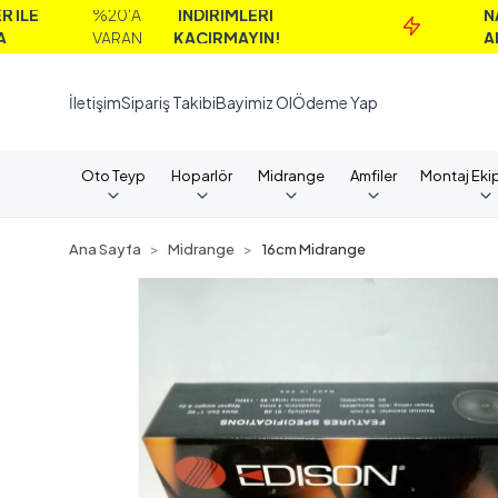
%20'A
İNDİRİMLERİ
NAKİT
VARAN
KAÇIRMAYIN!
ALIMLARD
İletişim
Sipariş Takibi
Bayimiz Ol
Ödeme Yap
Oto Teyp
Hoparlör
Midrange
Amfiler
Montaj Eki
Ana Sayfa
Midrange
16cm Midrange