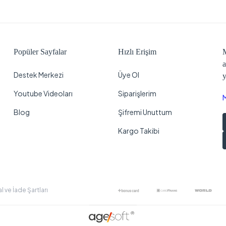
Popüler Sayfalar
Hızlı Erişim
M
a
Destek Merkezi
Üye Ol
y
Youtube Videoları
Siparişlerim
Blog
Şifremi Unuttum
Kargo Takibi
al ve İade Şartları