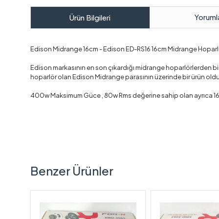
Yoruml
Ürün Bilgileri
Edison Midrange 16cm - Edison ED-RS16 16cm Midrange Hoparl
Edison markasının en son çıkardığı midrange hoparlörlerden bir t
hoparlör olan Edison Midrange parasının üzerinde bir ürün oldu
400w Maksimum Güce , 80w Rms değerine sahip olan ayrıca 16c
Benzer Ürünler