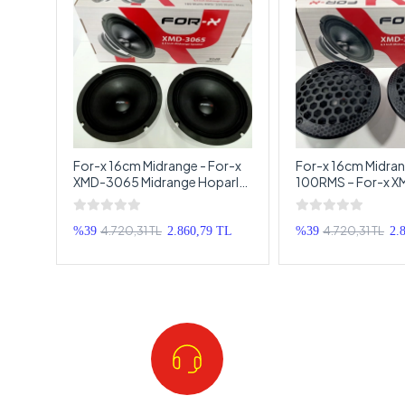
–
For-x 16cm Midrange - For-x
For-x 16cm Midra
XMD-3065 Midrange Hoparlör
100RMS – For-x 
dence
- 200w 100Rms
Kapaklı Midrange 
16cm
4.720,31 TL
4.720,31 TL
TL
%39
2.860,79 TL
%39
2.