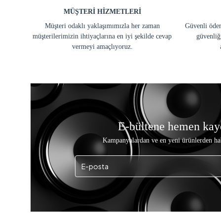
MÜŞTERİ HİZMETLERİ
Müşteri odaklı yaklaşımımızla her zaman
Güvenli ödem
müşterilerimizin ihtiyaçlarına en iyi şekilde cevap
güvenliğ
vermeyi amaçlıyoruz.
E-bültene hemen kay
Kampanyalardan ve en yeni ürünlerden ha