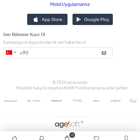
Mobil Uygulamamız
Sms Bültenine Kayıt Ol
Kampanya ve duyurulardan ilk sen haberdar ol.
© 2024 ysnsounds
Mesafeli Satış Sözleşmesi
KVKK Politikası
İptal ve İade Şartları
0