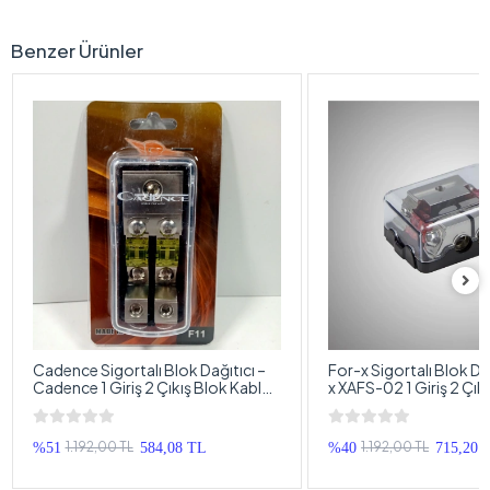
Benzer Ürünler
Cadence Sigortalı Blok Dağıtıcı –
For-x Sigortalı Blok Da
Cadence 1 Giriş 2 Çıkış Blok Kablo
x XAFS-02 1 Giriş 2 Çık
Dağıtıcı
Kablo Dağıtıcı
1.192,00 TL
1.192,00 TL
%51
584,08 TL
%40
715,20 