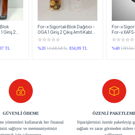
 Blok
For-x Sigortalı Blok Dağıtıcı -
For-x Sigort
1 Giriş 2
0GA 1 Giriş 2 Çıkış Amfi Kablo
For-x XAFS-0
ğıtıcı
Dağıtıcı Blok
Blok Kablo 
1.048,58 TL
1.191,56
,87 TL
%20
834,09 TL
%40
GÜVENLİ ÖDEME
ÖZENLİ PAKETLEM
e yöntemleri kullanarak her finansal
Siparişlerinizi özenle paketleyip 
inizi sağlıyor ve memnuniyetinizi
sağlam ve zarar görmeden sizlere 
artırmak için çalışıyoruz.
sağlıyoruz.