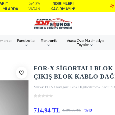
%40'A
İNDİRİMLERİ
RDA
VARAN
KAÇIRMAYIN!
pmanları
Pandizotlar
Elektronik
Araca Özel Multimedya
Teypler
FOR-X SİGORTALI BLOK D
ÇIKIŞ BLOK KABLO DAĞ
Marka:
FOR-X
Kategori:
Blok Dağıtıcılar
Stok Kodu:
93
714,94 TL
%40
1.191,56 TL