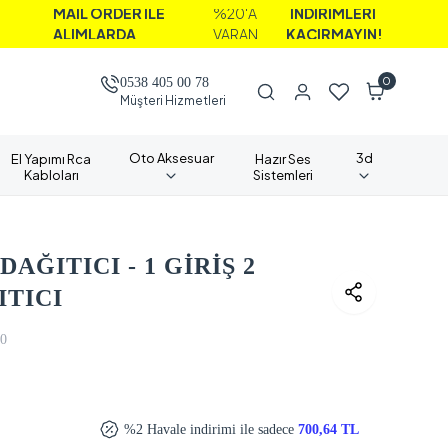
MAİL ORDER İLE
%20'A
İNDİRİMLERİ
ALIMLARDA
VARAN
KAÇIRMAYIN!
0
0538 405 00 78
Müşteri Hizmetleri
Oto Aksesuar
3d
El Yapımı Rca
Hazır Ses
Kabloları
Sistemleri
AĞITICI - 1 GİRİŞ 2
ITICI
0
%2 Havale indirimi ile sadece
700,64 TL