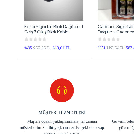
 1
For-x Sigortalı Blok Dağıtıcı - 1
Cadence Sigortalı
ğıtıcı
Giriş 3 Çıkış Blok Kablo
Dağıtıcı – Cadence 
Dağıtıcı
Çıkış Blok Kablo Da
953,25 TL
1.191,56 TL
%35
619,61 TL
%51
583
MÜŞTERİ HİZMETLERİ
Müşteri odaklı yaklaşımımızla her zaman
Güvenli ödem
müşterilerimizin ihtiyaçlarına en iyi şekilde cevap
güvenliğ
vermeyi amaçlıyoruz.