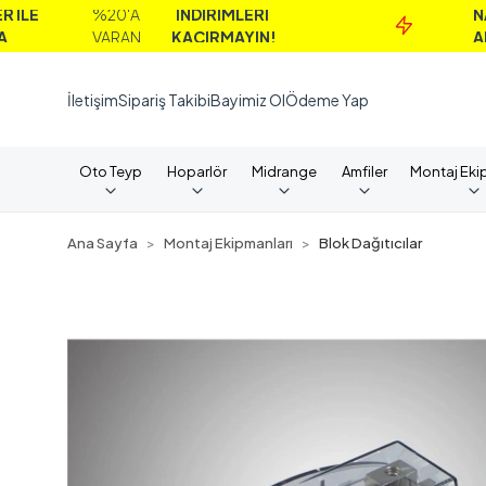
%20'A
İNDİRİMLERİ
NAKİT
VARAN
KAÇIRMAYIN!
ALIMLA
İletişim
Sipariş Takibi
Bayimiz Ol
Ödeme Yap
Oto Teyp
Hoparlör
Midrange
Amfiler
Montaj Eki
Ana Sayfa
Montaj Ekipmanları
Blok Dağıtıcılar