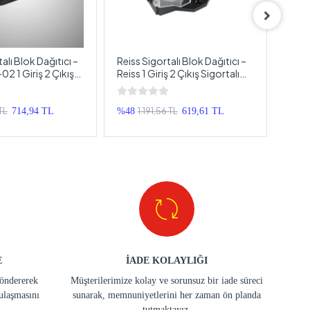
alı Blok Dağıtıcı –
Reiss Sigortalı Blok Dağıtıcı –
Cade
2 1 Giriş 2 Çıkış
Reiss 1 Giriş 2 Çıkış Sigortalı
Caden
Dağıtıcı
Kablo Dağıtıcı Blok
Anfi 
 TL
1.191,56 TL
714,94 TL
%48
619,61 TL
%50
E
İADE KOLAYLIĞI
göndererek
Müşterilerimize kolay ve sorunsuz bir iade süreci
ulaşmasını
sunarak, memnuniyetlerini her zaman ön planda
tutmaktayız.