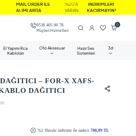
AİL ORDER İLE
%20'A
İNDİRİMLERİ
LIMLARDA
VARAN
KAÇIRMAYIN!
0
0538 405 00 78
Müşteri Hizmetleri
Oto Aksesuar
3d
El Yapımı Rca
Hazır Ses
Kabloları
Sistemleri
DAĞITICI – FOR-X XAFS-
K KABLO DAĞITICI
00
%2 Havale indirimi ile sadece
700,89 TL