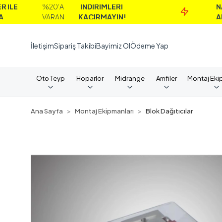
%20'A
İNDİRİMLERİ
NAKİT
VARAN
KAÇIRMAYIN!
ALIMLAR
İletişim
Sipariş Takibi
Bayimiz Ol
Ödeme Yap
Oto Teyp
Hoparlör
Midrange
Amfiler
Montaj Eki
Ana Sayfa
Montaj Ekipmanları
Blok Dağıtıcılar