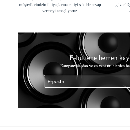
müşterilerimizin ihtiyaçlarına en iyi şekilde cevap
güvenliğ
vermeyi amaçlıyoruz.
E-bültene hemen kay
Kampanyalardan ve en yeni ürünlerden ha