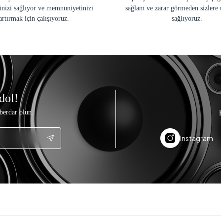
inizi sağlıyor ve memnuniyetinizi
sağlam ve zarar görmeden sizlere 
artırmak için çalışıyoruz.
sağlıyoruz.
dol!
berdar olun.
Instagram