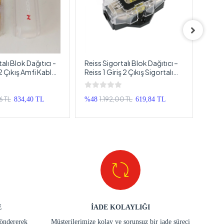
alı Blok Dağıtıcı -
Reiss Sigortalı Blok Dağıtıcı –
Cade
2 Çıkış Amfi Kablo
Reiss 1 Giriş 2 Çıkış Sigortalı
Caden
k
Kablo Dağıtıcı Blok
Anfi 
6 TL
1.192,00 TL
834,40 TL
%48
619,84 TL
%50
E
İADE KOLAYLIĞI
göndererek
Müşterilerimize kolay ve sorunsuz bir iade süreci