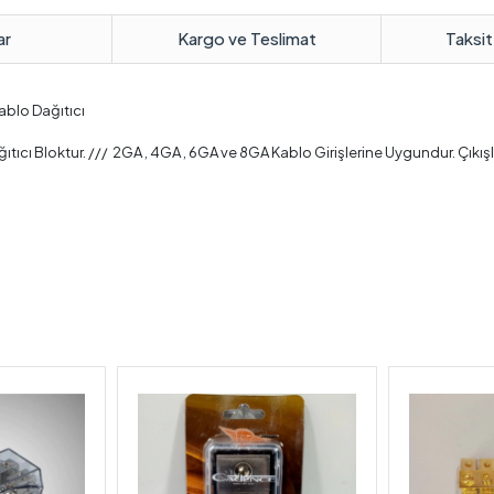
ar
Kargo ve Teslimat
Taksit
Kablo Dağıtıcı
ağıtıcı Bloktur. /// 2GA , 4GA , 6GA ve 8GA Kablo Girişlerine Uygundur. Çıkı