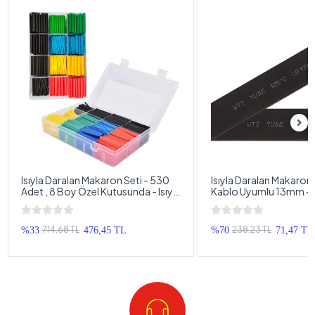
Isıyla Daralan Makaron Seti - 530
Isıyla Daralan Makaron
Adet , 8 Boy Özel Kutusunda - Isıyla
Kablo Uyumlu 13mm - I
Daralan Makoron
Daralan Makoron - 1 M
714,68 TL
238,23 TL
%33
476,45 TL
%70
71,47 TL