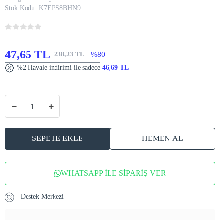
Stok Kodu:
K7EPS8BHN9
47,65 TL
%80
238,23 TL
%2 Havale indirimi ile sadece
46,69 TL
SEPETE EKLE
HEMEN AL
WHATSAPP İLE SİPARİŞ VER
Destek Merkezi