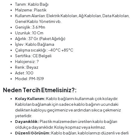
Tanım : Kablo Bağı
Malzeme : Plastik
Kullanım Alanları: Elektrik Kabloları, Ağ Kabloları, Data Kabloları,
Genel Kablo Yönetimi vb.
Genişlik : 3.6 Mm
Uzunluk : 10 Cm
Ağırlık : 37 Gr. (Paket Ağırlığı)
İşlev : Kablo Bağlama
Çalışma sıcaklığı : -40°C +85°C
Sertifika : CE Belgeli
Halojensiz : ?
Renk : Beyaz
Adet : 100
Model : PM-1519
Neden Tercih Etmelisiniz?:
Kolay Kullanım:
Kablo bağlarını kullanmak çok kolaydır.
Kabloları bağlamak için sadece kablo bağının ucundaki
delikten kabloyu geçirmeniz ve ardından sıkıca çekmeniz
yeterlidir.
Dayanıklılık:
Plastik malzemeden üretilen kablo bağları
oldukça dayanıklıdır. Kolay kopmaz veya kırılmaz.
Düzenli Görünüm:
Kablo bağları, kablolarınızı düzenli ve derli