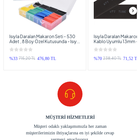
Isıyla Daralan Makaron Seti - 530
Isıyla Daralan Makaron
Adet , 8 Boy Özel Kutusunda - Isıyla
Kablo Uyumlu 13mm - I
Daralan Makoron
Daralan Makoron - 1 M
715,20 TL
238,40 TL
%33
476,80 TL
%70
71,52 T
MÜŞTERİ HİZMETLERİ
Müşteri odaklı yaklaşımımızla her zaman
müşterilerimizin ihtiyaçlarına en iyi şekilde cevap
vermeyi amaçlıyoruz.