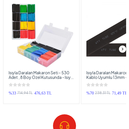
Isıyla Daralan Makaron Seti - 530
Isıyla Daralan Makaron
Adet , 8 Boy Özel Kutusunda - Isıyla
Kablo Uyumlu 13mm - I
Daralan Makoron
Daralan Makoron - 1 M
714,94 TL
238,31 TL
%33
476,63 TL
%70
71,49 TL