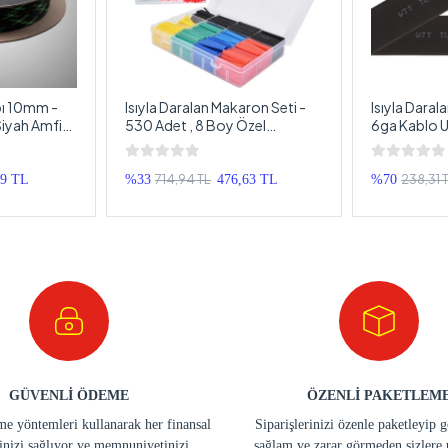
bı 10mm -
Isıyla Daralan Makaron Seti -
Isıyla Daral
Siyah Amfi
530 Adet , 8 Boy Özel
6ga Kablo 
 Metre
Kutusunda - Isıyla Daralan
Isıyla Daral
Makoron
Metre
714,94 TL
238,31 
49 TL
%33
476,63 TL
%70
GÜVENLİ ÖDEME
ÖZENLİ PAKETLEM
e yöntemleri kullanarak her finansal
Siparişlerinizi özenle paketleyip 
inizi sağlıyor ve memnuniyetinizi
sağlam ve zarar görmeden sizlere 