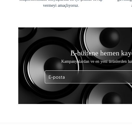
vermeyi amaçlıyoruz.
E-bültene hemen kay
Kampanyalardan ve en yeni ürünlerden ha