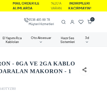
AİL ORDER İLE
%20'A
İNDİRİMLERİ
LIMLARDA
VARAN
KAÇIRMAYIN!
0
0538 405 00 78
Müşteri Hizmetleri
Oto Aksesuar
3d
El Yapımı Rca
Hazır Ses
Kabloları
Sistemleri
ON - 0GA VE 2GA KABLO
 DARALAN MAKORON - 1
S4OTYZR0