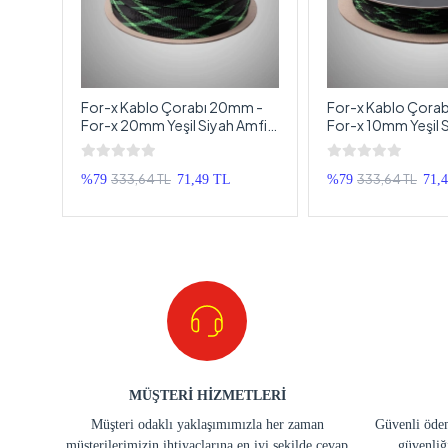
- 480
For-x Kablo Çorabı 20mm -
For-x Kablo Çora
Kablo
For-x 20mm Yeşil Siyah Amfi
For-x 10mm Yeşil 
nal
Kablo Toplayıcı - 1 Metre
Kablo Toplayıcı - 1
333,64 TL
333,64 TL
TL
%79
71,49 TL
%79
71,
MÜŞTERİ HİZMETLERİ
Müşteri odaklı yaklaşımımızla her zaman
Güvenli ödem
müşterilerimizin ihtiyaçlarına en iyi şekilde cevap
güvenliğ