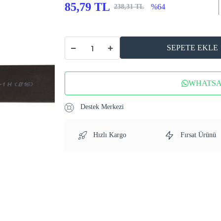
85,79 TL
%64
238,31 TL
SEPETE EKLE
WHATSAP
Destek Merkezi
Hızlı Kargo
Fırsat Ürünü