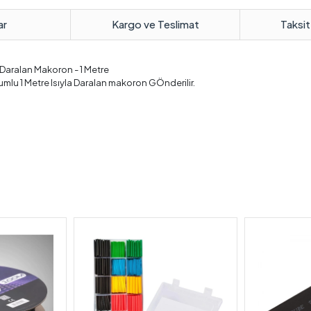
ar
Kargo ve Teslimat
Taksit
 Daralan Makoron - 1 Metre
mlu 1 Metre Isıyla Daralan makoron GÖnderilir.