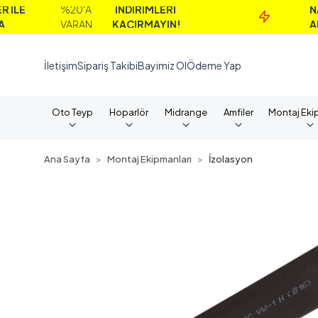
%20'A
İNDİRİMLERİ
NAKİT
VARAN
KAÇIRMAYIN!
ALIMLAR
İletişim
Sipariş Takibi
Bayimiz Ol
Ödeme Yap
Oto Teyp
Hoparlör
Midrange
Amfiler
Montaj Eki
Ana Sayfa
Montaj Ekipmanları
İzolasyon