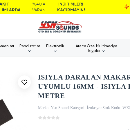
%40'A
İNDİRİMLERİ
M
DA
VARAN
KAÇIRMAYIN!
A
pmanları
Pandizotlar
Elektronik
Araca Özel Multimedya
Teypler
ISIYLA DARALAN MAKAR
UYUMLU 16MM - ISIYLA
METRE
Marka:
Ysn Sounds
Kategori:
İzolasyon
Stok Kodu:
WX