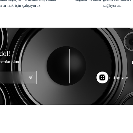
artırmak için çalışıyoruz.
sağlıyoruz.
dol!
berdar olun.
Instagram