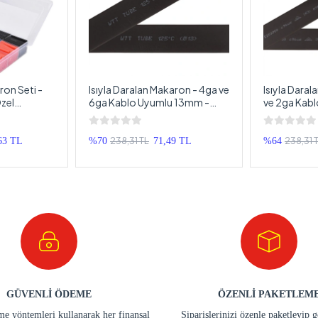
ron Seti -
Isıyla Daralan Makaron - 4ga ve
Isıyla Dara
zel
6ga Kablo Uyumlu 13mm -
ve 2ga Kab
 Daralan
Isıyla Daralan Makoron - 1
Isıyla Daral
Metre
Metre
238,31 TL
238,31 
63 TL
%70
71,49 TL
%64
GÜVENLİ ÖDEME
ÖZENLİ PAKETLEM
e yöntemleri kullanarak her finansal
Siparişlerinizi özenle paketleyip 