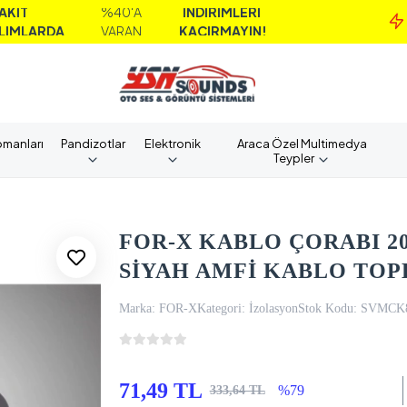
%40'A
İNDİRİMLERİ
M
DA
VARAN
KAÇIRMAYIN!
A
pmanları
Pandizotlar
Elektronik
Araca Özel Multimedya
Teypler
FOR-X KABLO ÇORABI 2
SİYAH AMFİ KABLO TOPL
Marka:
FOR-X
Kategori:
İzolasyon
Stok Kodu:
SVMCK
71,49 TL
%79
333,64 TL