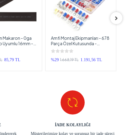
lan Makaron - 0ga
Amfi Montaj Ekipmanları - 678
Isıyl
lo Uyumlu 16mm -
Parça Özel Kutusunda -
ve 1
an Makoron - 1
Makaron , Pabuç , İzoleli
Isıyl
Terminal
Metr
TL
1.668,19 TL
85,79 TL
%29
1.191,56 TL
%75
E
İADE KOLAYLIĞI
göndererek
Müşterilerimize kolay ve sorunsuz bir iade süreci