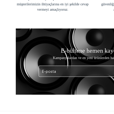
müşterilerimizin ihtiyaçlarına en iyi şekilde cevap
güvenliğ
vermeyi amaçlıyoruz.
E-bültene hemen kay
Kampanyalardan ve en yeni ürünlerden ha