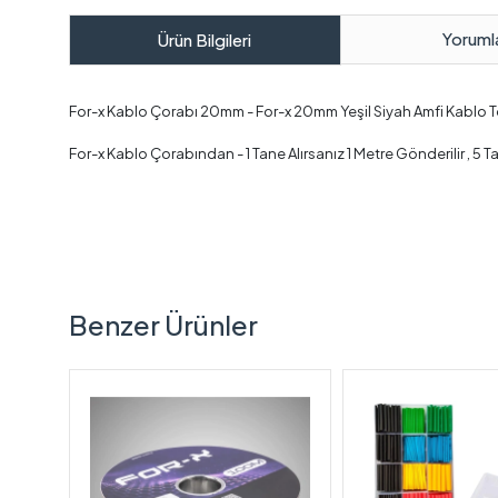
Yoruml
Ürün Bilgileri
For-x Kablo Çorabı 20mm - For-x 20mm Yeşil Siyah Amfi Kablo To
For-x Kablo Çorabından - 1 Tane Alırsanız 1 Metre Gönderilir , 5
Benzer Ürünler