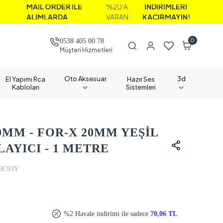
AİL ORDER İLE
%20'A
İNDİRİMLERİ
LIMLARDA
VARAN
KAÇIRMAYIN!
0
0538 405 00 78
Müşteri Hizmetleri
Oto Aksesuar
3d
El Yapımı Rca
Hazır Ses
Kabloları
Sistemleri
0MM - FOR-X 20MM YEŞİL
AYICI - 1 METRE
8C93Y
%2 Havale indirimi ile sadece
70,06 TL