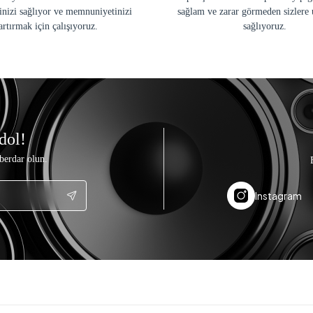
inizi sağlıyor ve memnuniyetinizi
sağlam ve zarar görmeden sizlere 
artırmak için çalışıyoruz.
sağlıyoruz.
dol!
berdar olun.
Instagram