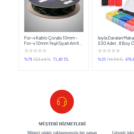
- 480
For-x Kablo Çorabı 10mm -
Isıyla Daralan Maka
Kablo
For-x 10mm Yeşil Siyah Amfi
530 Adet , 8 Boy Ö
nal
Kablo Toplayıcı - 1 Metre
Kutusunda - Isıyla
Makoron
333,64 TL
714,94 TL
TL
%79
71,49 TL
%33
476,
MÜŞTERİ HİZMETLERİ
Müşteri odaklı yaklaşımımızla her zaman
Güvenli ödem