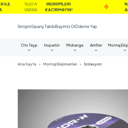
%20'A
İNDİRİMLERİ
NAKİT
VARAN
KAÇIRMAYIN!
ALIMLAR
İletişim
Sipariş Takibi
Bayimiz Ol
Ödeme Yap
Oto Teyp
Hoparlör
Midrange
Amfiler
Montaj Eki
Ana Sayfa
Montaj Ekipmanları
İzolasyon