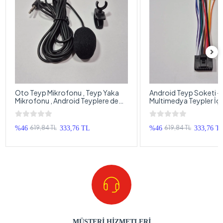
Oto Teyp Mikrofonu , Teyp Yaka
Android Teyp Soketi -
Mikrofonu , Android Teyplere de
Multimedya Teypler İçi
uyumlu Teyp Mikrofonu
Teyp Soketi - Androi
Double Teyp Soketi
619,84 TL
619,84 TL
%46
333,76 TL
%46
333,76 T
MÜŞTERİ HİZMETLERİ