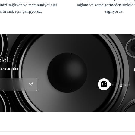
inizi sağlıyor ve memnuniyetinizi
sağlam ve zarar görmeden sizlere 
artırmak için çalışıyoruz.
sağlıyoruz.
dol!
berdar olun.
Instagram