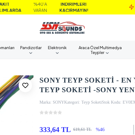
%40'A
İNDİRİMLERİ
M
DA
VARAN
KAÇIRMAYIN!
A
pmanları
Pandizotlar
Elektronik
Araca Özel Multimedya
Teypler
SONY TEYP SOKETİ - EN 
TEYP SOKETİ -SONY YEN
Marka:
SONY
Kategori:
Teyp Soketi
Stok Kodu:
EV0E
333,64 TL
%46
619,61 TL