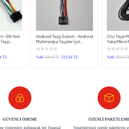
i - EN Yeni
Android Teyp Soketi - Android
Oto Teyp Mi
r Teyp
Multimedya Teypler İçin
Yaka Mikrof
i Pioneer
Universal Teyp Soketi -
Teyplere de
eti
Android Oem Double Teyp
Mikrofonu
Soketi
619,61 TL
619,61 T
4 TL
%46
333,64 TL
%46
GÜVENLİ ÖDEME
ÖZENLİ PAKETLEM
e yöntemleri kullanarak her finansal
Siparişlerinizi özenle paketleyip 