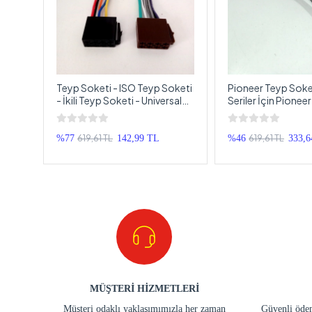
 -
Teyp Soketi - ISO Teyp Soketi
Pioneer Teyp Soket
ler
- İkili Teyp Soketi - Universal
Seriler İçin Pionee
i -
Teyp Soketi
Soketi - İso Soketl
yp
Yeni Seri Teyp Sok
619,61 TL
619,61 TL
%77
142,99 TL
%46
333,6
MÜŞTERİ HİZMETLERİ
Müşteri odaklı yaklaşımımızla her zaman
Güvenli ödem