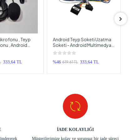
krofonu , Teyp
Android Teyp Soketi Uzatma
Andr
onu , Android
Soketi - Android Multimedya
Andr
 uyumlu Teyp
Teyp Soketi Uzatma Soketi
İçin 
Doub
Kabl
L
619,61 TL
333,64 TL
%46
333,64 TL
%40
E
İADE KOLAYLIĞI
göndererek
Müşterilerimize kolay ve sorunsuz bir iade süreci