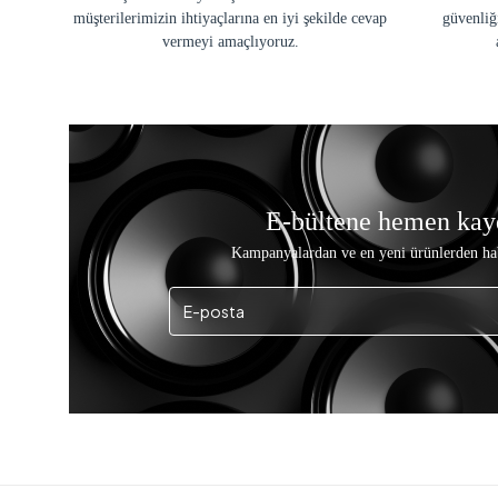
müşterilerimizin ihtiyaçlarına en iyi şekilde cevap
güvenliğ
vermeyi amaçlıyoruz.
E-bültene hemen kay
Kampanyalardan ve en yeni ürünlerden ha