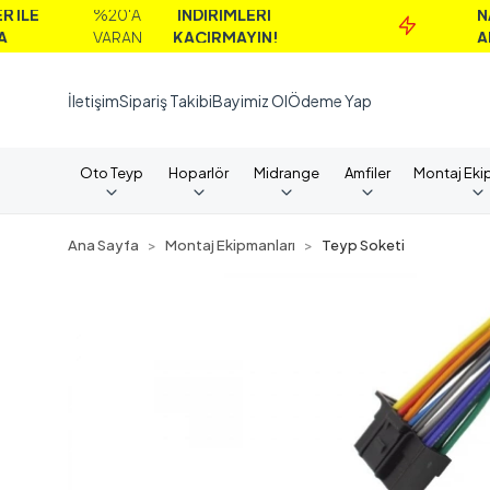
%20'A
İNDİRİMLERİ
NAKİT
VARAN
KAÇIRMAYIN!
ALIMLAR
İletişim
Sipariş Takibi
Bayimiz Ol
Ödeme Yap
Oto Teyp
Hoparlör
Midrange
Amfiler
Montaj Eki
Ana Sayfa
Montaj Ekipmanları
Teyp Soketi