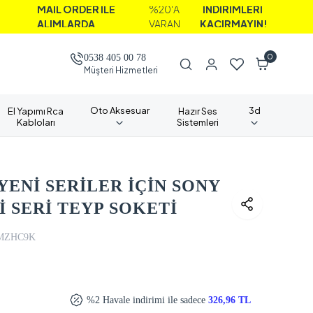
AİL ORDER İLE
%20'A
İNDİRİMLERİ
LIMLARDA
VARAN
KAÇIRMAYIN!
0
0538 405 00 78
Müşteri Hizmetleri
Oto Aksesuar
3d
El Yapımı Rca
Hazır Ses
Kabloları
Sistemleri
YENİ SERİLER İÇİN SONY
İ SERİ TEYP SOKETİ
MZHC9K
%2 Havale indirimi ile sadece
326,96 TL