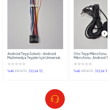
Android Teyp Soketi - Android
Oto Teyp Mikrofonu , 
Multimedya Teypler İçin Universal
Mikrofonu , Android Te
Teyp Soketi - Android Oem
uyumlu Teyp Mikrofon
Double Teyp Soketi
619,61 TL
619,61 TL
%46
333,64 TL
%46
333,64 TL