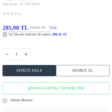
Stok Kodu:
JU7AEO4T4I
285,98 TL
%54
619,61 TL
%2 Havale indirimi ile sadece
280,26 TL
SEPETE EKLE
HEMEN AL
WHATSAPP İLE SİPARİŞ VER
Destek Merkezi