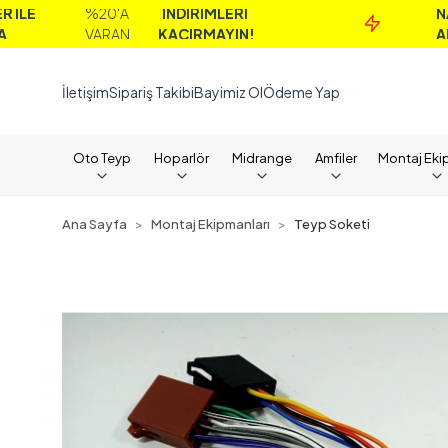
%20'A
İNDİRİMLERİ
NAKİT
VARAN
KAÇIRMAYIN!
ALIMLARD
İletişim
Sipariş Takibi
Bayimiz Ol
Ödeme Yap
Oto Teyp
Hoparlör
Midrange
Amfiler
Montaj Eki
Ana Sayfa
Montaj Ekipmanları
Teyp Soketi