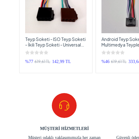
 -
Teyp Soketi - ISO Teyp Soketi
Android Teyp Soke
ler
- İkili Teyp Soketi - Universal
Multimedya Teypler
i -
Teyp Soketi
Universal Teyp Sok
yp
Android Oem Doub
Soketi
619,61 TL
619,61 TL
%77
142,99 TL
%46
333,6
MÜŞTERİ HİZMETLERİ
Müşteri odaklı yaklaşımımızla her zaman
Güvenli ödem