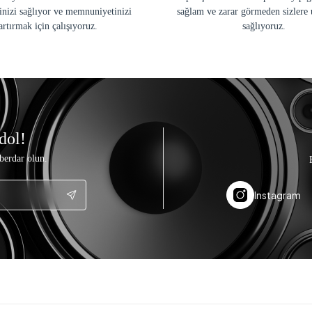
inizi sağlıyor ve memnuniyetinizi
sağlam ve zarar görmeden sizlere 
artırmak için çalışıyoruz.
sağlıyoruz.
dol!
berdar olun.
Instagram