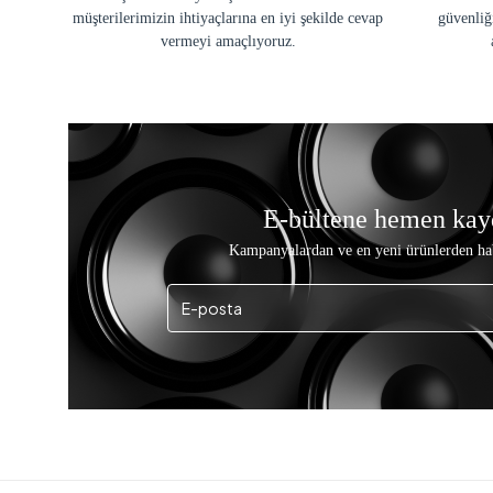
müşterilerimizin ihtiyaçlarına en iyi şekilde cevap
güvenliğ
vermeyi amaçlıyoruz.
E-bültene hemen kay
Kampanyalardan ve en yeni ürünlerden ha