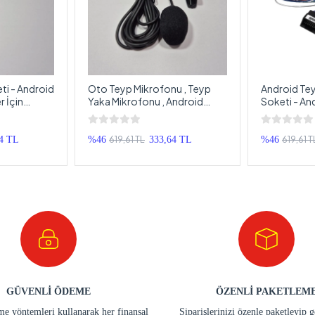
ti - Android
Oto Teyp Mikrofonu , Teyp
Android Te
 İçin
Yaka Mikrofonu , Android
Soketi - An
eti -
Teyplere de uyumlu Teyp
Teyp Soket
le Teyp
Mikrofonu
619,61 TL
619,61 T
4 TL
%46
333,64 TL
%46
GÜVENLİ ÖDEME
ÖZENLİ PAKETLEM
e yöntemleri kullanarak her finansal
Siparişlerinizi özenle paketleyip 