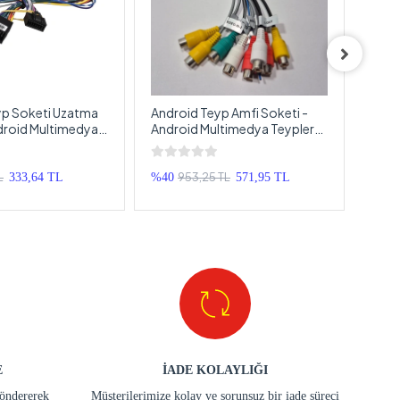
yp Soketi Uzatma
Android Teyp Amfi Soketi -
İSO 
droid Multimedya
Android Multimedya Teypler
ISO T
i Uzatma Soketi
İçin Anfi Soketi - Android Oem
Soket
Double Teyp Amfi Bağlantı
Kablosu
L
953,25 TL
333,64 TL
%40
571,95 TL
%69
E
İADE KOLAYLIĞI
göndererek
Müşterilerimize kolay ve sorunsuz bir iade süreci