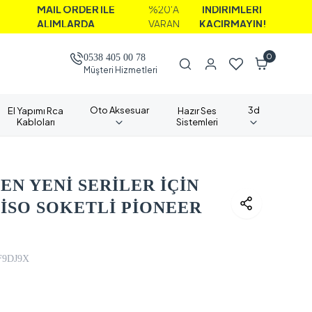
İL ORDER İLE
%20'A
İNDİRİMLERİ
LIMLARDA
VARAN
KAÇIRMAYIN!
0
0538 405 00 78
Müşteri Hizmetleri
Oto Aksesuar
3d
El Yapımı Rca
Hazır Ses
Kabloları
Sistemleri
EN YENİ SERİLER İÇİN
 İSO SOKETLİ PİONEER
F9DJ9X