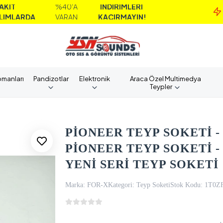
%40'A
İNDİRİMLERİ
MA
A
VARAN
KAÇIRMAYIN!
A
pmanları
Pandizotlar
Elektronik
Araca Özel Multimedya
Teypler
PİONEER TEYP SOKETİ - 
PİONEER TEYP SOKETİ -
YENİ SERİ TEYP SOKETİ
Marka:
FOR-X
Kategori:
Teyp Soketi
Stok Kodu:
1T0Z