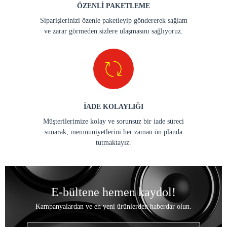
ÖZENLİ PAKETLEME
Siparişlerinizi özenle paketleyip göndererek sağlam
ve zarar görmeden sizlere ulaşmasını sağlıyoruz.
İADE KOLAYLIĞI
Müşterilerimize kolay ve sorunsuz bir iade süreci
sunarak, memnuniyetlerini her zaman ön planda
tutmaktayız.
E-bültene hemen kaydol!
Kampanyalardan ve en yeni ürünlerden haberdar olun.