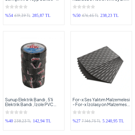
JVC Marka Teyp Soketi
- %25 Bakır Kaliteli Hoparlör
Ve Bass Kablosu - 5 Metre
619,39 TL
476,45 TL
%54
285,87 TL
%50
238,23 TL
Sunup Elektrik Bandı , 5'li
For-x Ses Yalıtım Malzemelesi
Elektrik Bandı , İzole PVC
- For-x İzolasyon Malzemesi
Elektrikçi Bant 10 Metre 5'li
- Ses Sistemi Yalıtım
Paket 0.13x18mm
Malzemesi
238,23 TL
7.146,75 TL
%40
142,94 TL
%27
5.240,95 TL