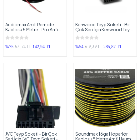
Audiomax Amfi Remote
Kenwood Teyp Soketi - Bir
Kablosu 5 Metre - Pro Anfi
Çok Seri İçin Kenwood Teyp
Rem Kablosu - Oto Amfi
Soketi - Kenwood Marka
Tetikleme Kablosu - 5 Metre
Teyp Soketi
571,74 TL
619,39 TL
%75
142,94 TL
%54
285,87 TL
JVC Teyp Soketi - Bir Çok
Soundmax 16ga Hoparlör
Seri İçin JVC Teyp Soketi -
Kablosu 5 Metre Amfi Uyumlu