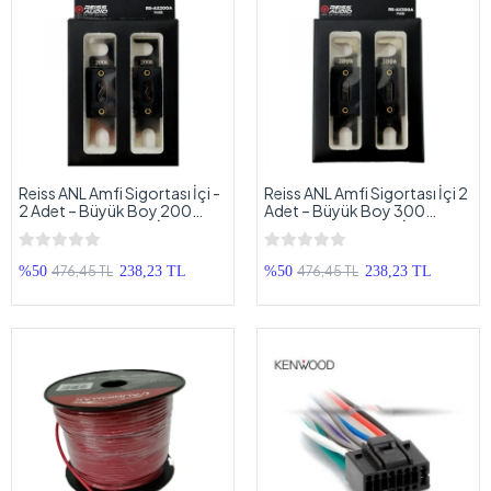
Reiss ANL Amfi Sigortası İçi -
Reiss ANL Amfi Sigortası İçi 2
2 Adet – Büyük Boy 200
Adet – Büyük Boy 300
Amper ANL Sigorta İçi – 2
Amper ANL Sigorta İçi – 2
Adet
Adet
476,45 TL
476,45 TL
%50
238,23 TL
%50
238,23 TL