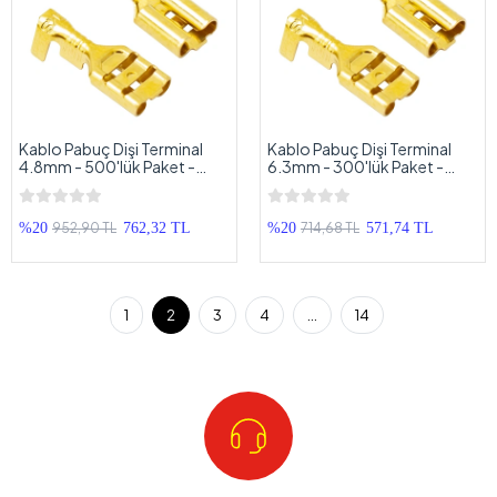
Kablo Pabuç Dişi Terminal
Kablo Pabuç Dişi Terminal
4.8mm - 500'lük Paket -
6.3mm - 300'lük Paket -
Orta Boy Hoparlör Pabucu -
Büyük Boy Hoparlör Pabucu
4.8 mm Dişi Terminal - 500
- 6.3 mm Dişi Terminal - 300
Adet
Adet
952,90 TL
714,68 TL
%20
762,32 TL
%20
571,74 TL
1
2
3
4
...
14