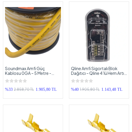
Soundmax Amfi Güç
Qline Amfi Sigortalı Blok
Kablosu 0GA – 5 Metre -
Dağıtıcı – Qline 4’lü Hem Artı
Soundmax – 0 GA Anfi Power
Hem Şase Kablo Dağıtıcı
Kablosu - 5 Mt
Blok
2.858,70 TL
1.905,80 TL
%33
1.905,80 TL
%40
1.143,48 TL