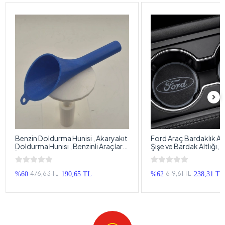
Benzin Doldurma Hunisi , Akaryakıt
Ford Araç Bardaklık Altl
Doldurma Hunisi , Benzinli Araçlar
Şişe ve Bardak Altlığı,
İçin Benzin Aktarma Hunisi
Oto Bardaklık Altlığı
476,63 TL
619,61 TL
%60
190,65 TL
%62
238,31 TL