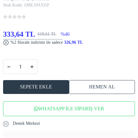
Stok Kodu:
O9ILSSUO1F
333,64 TL
%46
619,61 TL
%2 Havale indirimi ile sadece
326,96 TL
SEPETE EKLE
HEMEN AL
WHATSAPP İLE SİPARİŞ VER
Destek Merkezi