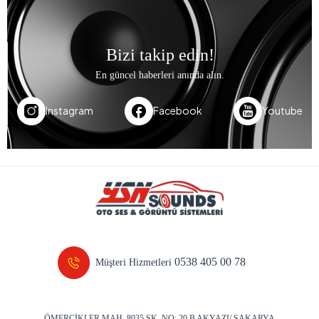
Bizi takip edin!
En güncel haberleri anında alın.
Instagram
Facebook
Youtube
0538 405 00 78
Müşteri Hizmetleri
ÖMERCİKLER MAH. 8035 SK. NO: 20 B AKYAZI/ SAKARYA