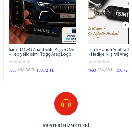
İsimli TOGG Anahtarlık , Kişiye Özel
İsimli Honda Anahtarlık 
- Hediyelik İsimli Togg Araç Logolu
- Hediyelik İsimli Araç
Anahtarlık - İsimli Araba Anahtarlığı
Anahtarlık - İsimli Hon
Anahtarlığı
286,08 TL
286,08 TL
%33
190,72 TL
%33
190,72 
MÜŞTERİ HİZMETLERİ