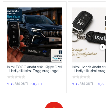
İsimli TOGG Anahtarlık , Kişiye Özel
İsimli Honda Anahtarlık 
- Hediyelik İsimli Togg Araç Logolu
- Hediyelik İsimli Araç
Anahtarlık - İsimli Araba Anahtarlığı
Anahtarlık - İsimli Hon
Anahtarlığı
286,08 TL
286,08 TL
%33
190,72 TL
%33
190,72 