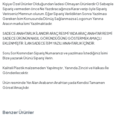
Kişiye Özel Ürünler Olduğundan İadesi Olmayan Ürünlerdir O Sebeple
Sipariş vermeden önce Ne Yazdıracağınıza Karar verip öyle Sipariş
Verirseniz Memnun olurum. Eğer Sipariş Verildikten Sonra Yazılması
Gereken İsim Konusunda Dönüş Sağlanmazsa Logonun Yanına
Aracın marka İsmi Yazılmaktadır.
SADECE ANAHTARLIK İLANIDIR ARAÇ RESMİ YADA ARAÇ ANAHTAR RESMİ
SADECE ÜRÜNÜN NASIL GÖRÜNDÜĞÜNÜ GÖSTERMEK AMAÇLI
EKLENMİŞTİR. İLAN SADECE İSİM YAZILI ANAHTARLIK İÇİNDİR.
Soru Sor Kısmından Sipariş Numaranızı ve yazılması İstediğiniz İsimi
Bize yazarak Ürünü Sipariş Verin.
Kaliteli Plastik malzemeden Yapılmıştır , Yanında Zinciri ve Halkası İle
Gönderilecektir.
Ürün resminde Yer Alan Arabanın Anahtarı yada Kendisi Tamamen
Görsel Amaçlıdır.
Benzer Ürünler