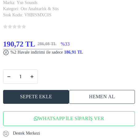
Marka:
Ysn Sounds
Kategori:
Oto Anahtarlık & Süs
Stok Kodu:
VHBISMXC0S
190,72 TL
%33
286,08 TL
%2 Havale indirimi ile sadece
186,91 TL
SEPETE EKLE
HEMEN AL
WHATSAPP İLE SİPARİŞ VER
Destek Merkezi