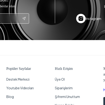
berdar olun.
Instagram
Popüler Sayfalar
Hızlı Erişim
M
a
Destek Merkezi
Üye Ol
y
Youtube Videoları
Siparişlerim
Blog
Şifremi Unuttum