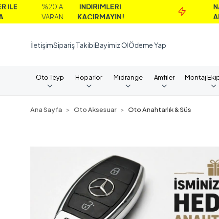
%20'A
İNDİRİMLERİ
NAKİT
VARAN
KAÇIRMAYIN!
ALIMLARD
İletişim
Sipariş Takibi
Bayimiz Ol
Ödeme Yap
Oto Teyp
Hoparlör
Midrange
Amfiler
Montaj Eki
Ana Sayfa
Oto Aksesuar
Oto Anahtarlık & Süs