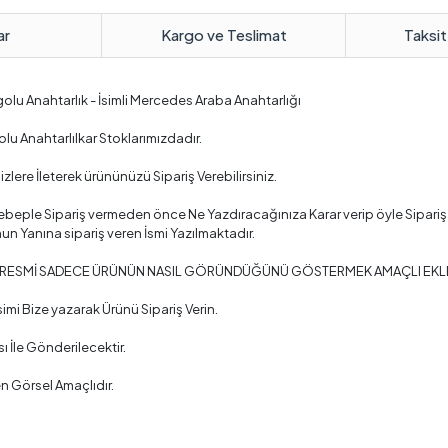
ar
Kargo ve Teslimat
Taksit
ogolu Anahtarlık - İsimli Mercedes Araba Anahtarlığı
olu Anahtarlılkar Stoklarımızdadır.
izlere İleterek ürününüzü Sipariş Verebilirsiniz.
beple Sipariş vermeden önce Ne Yazdıracağınıza Karar verip öyle Sipariş 
Yanına sipariş veren İsmi Yazılmaktadır.
 RESMİ SADECE ÜRÜNÜN NASIL GÖRÜNDÜĞÜNÜ GÖSTERMEK AMAÇLI EKLENMİŞ
imi Bize yazarak Ürünü Sipariş Verin.
ı İle Gönderilecektir.
n Görsel Amaçlıdır.