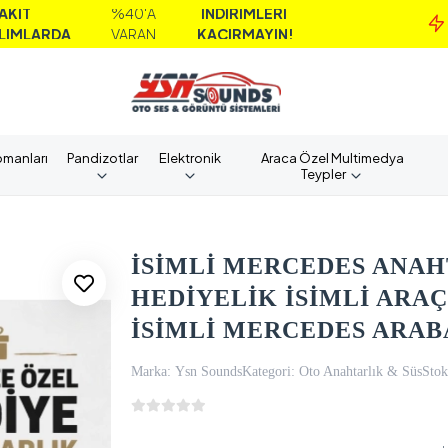
%40'A
İNDİRİMLERİ
MA
A
VARAN
KAÇIRMAYIN!
AL
pmanları
Pandizotlar
Elektronik
Araca Özel Multimedya
Teypler
İSİMLİ MERCEDES ANAHT
HEDİYELİK İSİMLİ ARA
İSİMLİ MERCEDES ARAB
Marka:
Ysn Sounds
Kategori:
Oto Anahtarlık & Süs
Stok