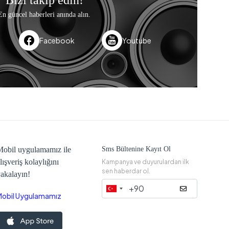
Bizi takip edin!
En güncel haberleri anında alın.
Facebook
Youtube
obil uygulamamız ile
Sms Bültenine Kayıt Ol
lışveriş kolaylığını
Kampanya ve duyurulardan ilk
sen haberdar ol.
akalayın!
Mobil Uygulamamız