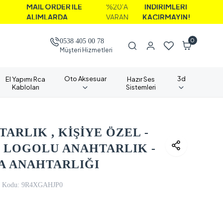
İL ORDER İLE
%20'A
İNDİRİMLERİ
IMLARDA
VARAN
KAÇIRMAYIN!
0
0538 405 00 78
Müşteri Hizmetleri
Oto Aksesuar
3d
El Yapımı Rca
Hazır Ses
Kabloları
Sistemleri
ARLIK , KİŞİYE ÖZEL -
Ç LOGOLU ANAHTARLIK -
A ANAHTARLIĞI
 Kodu:
9R4XGAHJP0