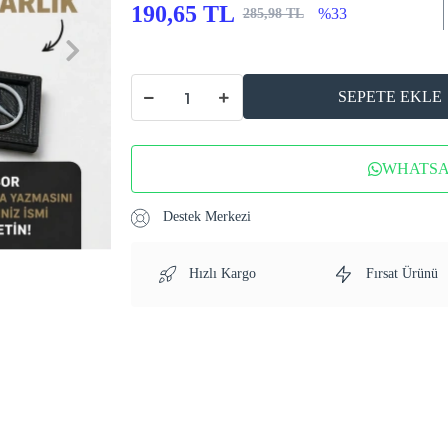
190,65 TL
%33
285,98 TL
SEPETE EKLE
WHATSAP
Destek Merkezi
Hızlı Kargo
Fırsat Ürünü