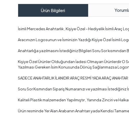
Yoruml
Ürün Bilgileri
İsimli Mercedes Anahtarlık , Kişiye Özel - Hediyelik İsimli Araç L
Aracınızın Logosunun ve İsminizin Yazdığı Kişiye Özel İsimli Log
Anahtarlığa yazılmasını İstediğiniz Bilgileri Soru Sor kısmından B
Kişiye Özel Ürünler Olduğundan İadesi Olmayan Ürünlerdir O Se
Yazılması Gereken İsim Konusunda Dönüş Sağlanmazsa Logonun 
SADECE ANAHTARLIK İLANIDIR ARAÇ RESMİ YADA ARAÇ ANAHTAR
Soru Sor Kısmından Sipariş Numaranızı ve yazılması İstediğiniz İs
Kaliteli Plastik malzemeden Yapılmıştır , Yanında Zinciri ve Halkas
Ürün resminde Yer Alan Arabanın Anahtarı yada Kendisi Tamame