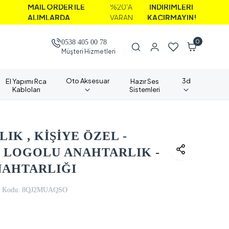
İL ORDER İLE
%20'A
İNDİRİMLERİ
LIMLARDA
VARAN
KAÇIRMAYIN!
0
0538 405 00 78
Müşteri Hizmetleri
Oto Aksesuar
3d
El Yapımı Rca
Hazır Ses
Kabloları
Sistemleri
IK , KİŞİYE ÖZEL -
Ç LOGOLU ANAHTARLIK -
NAHTARLIĞI
 Kodu:
8QJ2MUAQSO