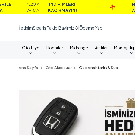
%20'A
İNDİRİMLERİ
NAKİT
VARAN
KAÇIRMAYIN!
ALIMLARD
İletişim
Sipariş Takibi
Bayimiz Ol
Ödeme Yap
Oto Teyp
Hoparlör
Midrange
Amfiler
Montaj Eki
Ana Sayfa
Oto Aksesuar
Oto Anahtarlık & Süs