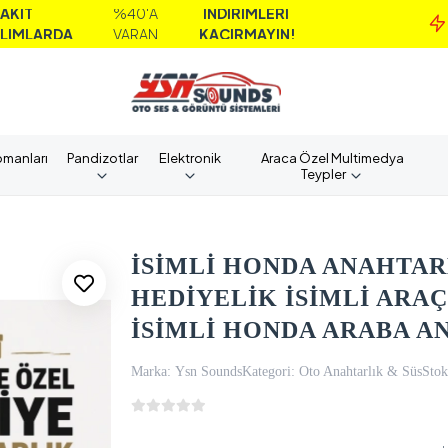
%40'A
İNDİRİMLERİ
MA
A
VARAN
KAÇIRMAYIN!
A
pmanları
Pandizotlar
Elektronik
Araca Özel Multimedya
Teypler
İSİMLİ HONDA ANAHTARL
HEDİYELİK İSİMLİ ARA
İSİMLİ HONDA ARABA A
Marka:
Ysn Sounds
Kategori:
Oto Anahtarlık & Süs
Stok