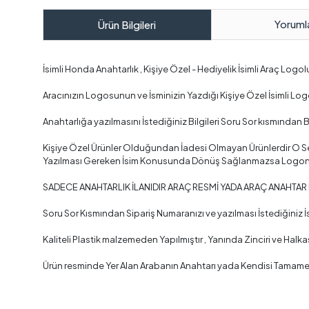
Yoruml
Ürün Bilgileri
İsimli Honda Anahtarlık , Kişiye Özel - Hediyelik İsimli Araç Logo
Aracınızın Logosunun ve İsminizin Yazdığı Kişiye Özel İsimli Log
Anahtarlığa yazılmasını İstediğiniz Bilgileri Soru Sor kısmından B
Kişiye Özel Ürünler Olduğundan İadesi Olmayan Ürünlerdir O Se
Yazılması Gereken İsim Konusunda Dönüş Sağlanmazsa Logonun
SADECE ANAHTARLIK İLANIDIR ARAÇ RESMİ YADA ARAÇ ANAHTAR
Soru Sor Kısmından Sipariş Numaranızı ve yazılması İstediğiniz İs
Kaliteli Plastik malzemeden Yapılmıştır , Yanında Zinciri ve Halkas
Ürün resminde Yer Alan Arabanın Anahtarı yada Kendisi Tamame