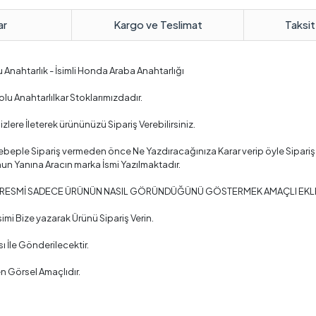
ar
Kargo ve Teslimat
Taksit
lu Anahtarlık - İsimli Honda Araba Anahtarlığı
olu Anahtarlılkar Stoklarımızdadır.
izlere İleterek ürününüzü Sipariş Verebilirsiniz.
beple Sipariş vermeden önce Ne Yazdıracağınıza Karar verip öyle Sipariş 
 Yanına Aracın marka İsmi Yazılmaktadır.
 RESMİ SADECE ÜRÜNÜN NASIL GÖRÜNDÜĞÜNÜ GÖSTERMEK AMAÇLI EKLENMİŞ
imi Bize yazarak Ürünü Sipariş Verin.
ı İle Gönderilecektir.
n Görsel Amaçlıdır.