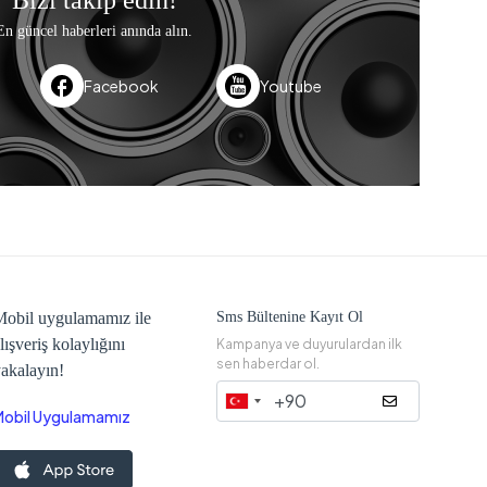
Bizi takip edin!
En güncel haberleri anında alın.
Facebook
Youtube
obil uygulamamız ile
Sms Bültenine Kayıt Ol
lışveriş kolaylığını
Kampanya ve duyurulardan ilk
sen haberdar ol.
akalayın!
Mobil Uygulamamız