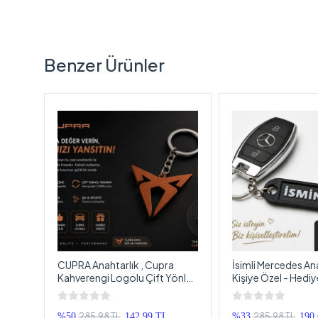
Benzer Ürünler
CUPRA Anahtarlık , Cupra
İsimli Mercedes Ana
Kahverengi Logolu Çift Yönlü
Kişiye Özel - Hediye
Araç Anahtarlık - Cupra Araba
Araç Logolu Anahtar
Anahtarlığı
Mercedes Araba An
285,98 TL
285,98 TL
%50
142,99 TL
%33
190