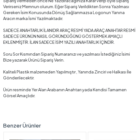
Sipariş vermeden önce Ne Yazdıracağınıza Karar verip öyle Sipariş
Verirseniz Memnun olurum. Eğer Sipariş Verildikten Sonra Yazılması
Gereken İsim Konusunda Dönüş Sağlanmazsa Logonun Yanına
Aracın marka İsmi Yazılmaktadır.
SADECE ANAHTARLIK İLANIDIR ARAÇ RESMİ YADA ARAÇ ANAHTAR RESMİ
SADECE ÜRÜNÜN NASIL GÖRÜNDÜĞÜNÜ GÖSTERMEK AMAÇLI
EKLENMİŞTİR. İLAN SADECE İSİM YAZILI ANAHTARLIK İÇİNDİR.
Soru Sor Kısmından Sipariş Numaranızı ve yazılması İstediğiniz İsimi
Bize yazarak Ürünü Sipariş Verin.
Kaliteli Plastik malzemeden Yapılmıştır , Yanında Zinciri ve Halkası İle
Gönderilecektir.
Ürün resminde Yer Alan Arabanın Anahtarı yada Kendisi Tamamen
Görsel Amaçlıdır.
Benzer Ürünler