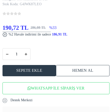
Stok Kodu:
G4JWK87LEO
190,72 TL
%33
286,08 TL
%2 Havale indirimi ile sadece
186,91 TL
SEPETE EKLE
HEMEN AL
WHATSAPP İLE SİPARİŞ VER
Destek Merkezi