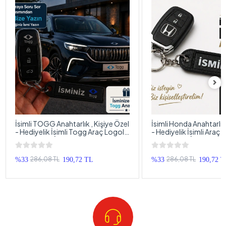
İsimli TOGG Anahtarlık , Kişiye Özel
İsimli Honda Anahtarlık 
- Hediyelik İsimli Togg Araç Logolu
- Hediyelik İsimli Araç
Anahtarlık - İsimli Araba Anahtarlığı
Anahtarlık - İsimli Hon
Anahtarlığı
286,08 TL
286,08 TL
%33
190,72 TL
%33
190,72 