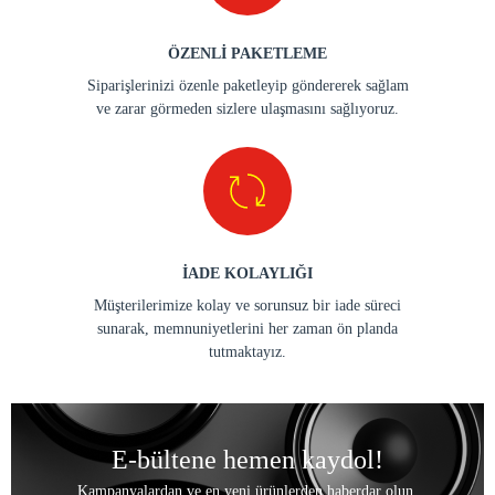
ÖZENLİ PAKETLEME
Siparişlerinizi özenle paketleyip göndererek sağlam
ve zarar görmeden sizlere ulaşmasını sağlıyoruz.
İADE KOLAYLIĞI
Müşterilerimize kolay ve sorunsuz bir iade süreci
sunarak, memnuniyetlerini her zaman ön planda
tutmaktayız.
E-bültene hemen kaydol!
Kampanyalardan ve en yeni ürünlerden haberdar olun.