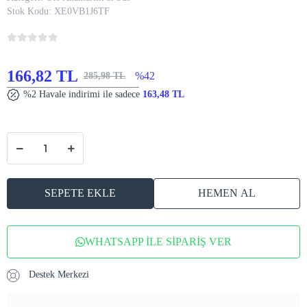
Stok Kodu:
XE0VB1J6TF
166,82 TL
%42
285,98 TL
%2 Havale indirimi ile sadece
163,48 TL
SEPETE EKLE
HEMEN AL
WHATSAPP İLE SİPARİŞ VER
Destek Merkezi