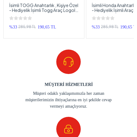
İsimli TOGG Anahtarlık , Kişiye Özel
İsimli Honda Anahtarlık 
- Hediyelik İsimli Togg Araç Logolu
- Hediyelik İsimli Araç
Anahtarlık - İsimli Araba Anahtarlığı
Anahtarlık - İsimli Hon
Anahtarlığı
285,98 TL
285,98 TL
%33
190,65 TL
%33
190,65 T
MÜŞTERİ HİZMETLERİ
Müşteri odaklı yaklaşımımızla her zaman
müşterilerimizin ihtiyaçlarına en iyi şekilde cevap
vermeyi amaçlıyoruz.