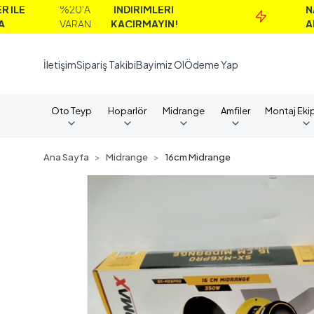
%20'A
İNDİRİMLERİ
NAKİT
VARAN
KAÇIRMAYIN!
ALIMLARD
İletişim
Sipariş Takibi
Bayimiz Ol
Ödeme Yap
Oto Teyp
Hoparlör
Midrange
Amfiler
Montaj Eki
Ana Sayfa
Midrange
16cm Midrange