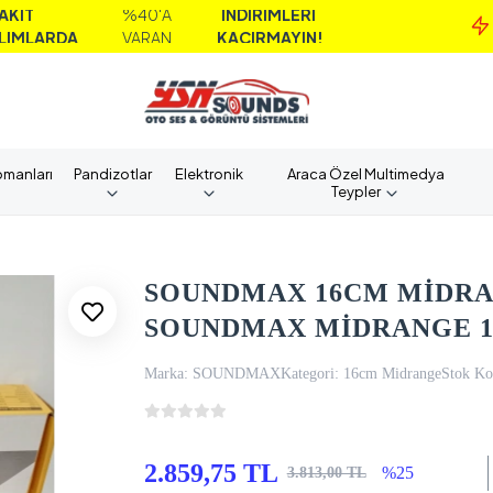
%40'A
İNDİRİMLERİ
MA
A
VARAN
KAÇIRMAYIN!
AL
pmanları
Pandizotlar
Elektronik
Araca Özel Multimedya
Teypler
SOUNDMAX 16CM MİDRAN
SOUNDMAX MİDRANGE 
Marka:
SOUNDMAX
Kategori:
16cm Midrange
Stok Ko
2.859,75 TL
%25
3.813,00 TL