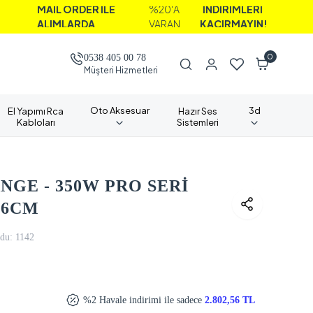
İL ORDER İLE
%20'A
İNDİRİMLERİ
IMLARDA
VARAN
KAÇIRMAYIN!
0
0538 405 00 78
Müşteri Hizmetleri
Oto Aksesuar
3d
El Yapımı Rca
Hazır Ses
Kabloları
Sistemleri
GE - 350W PRO SERİ
16CM
du:
1142
%2 Havale indirimi ile sadece
2.802,56 TL