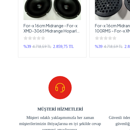
–
For-x 16cm Midrange - For-x
For-x 16cm Midra
XMD-3065 Midrange Hoparlör
100RMS – For-x 
dence
- 200w 100Rms
Kapaklı Midrange 
16cm
4.718,59 TL
4.718,59 TL
 TL
%39
2.859,75 TL
%39
2.
MÜŞTERİ HİZMETLERİ
Müşteri odaklı yaklaşımımızla her zaman
Güvenli ödem
müşterilerimizin ihtiyaçlarına en iyi şekilde cevap
güvenliğ
vermeyi amaçlıyoruz.