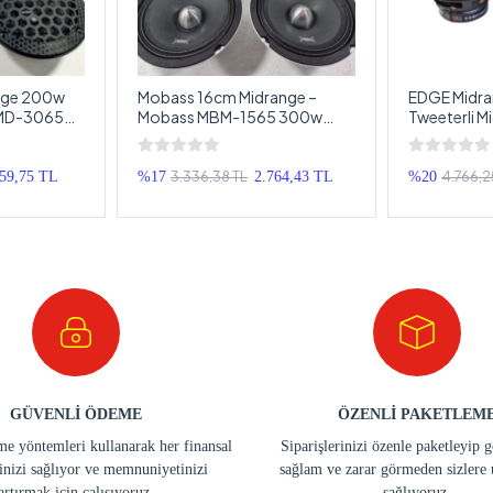
nge 200w
Mobass 16cm Midrange –
EDGE Midra
XMD-3065
Mobass MBM-1565 300w
Tweeterli 
Hoparlör
150RMS Midrange - Kurşun
150RMS ED
Göbek Pro Midrange
Hoparlör -
Midrange 1
3.336,38 TL
4.766,2
859,75 TL
%17
2.764,43 TL
%20
GÜVENLİ ÖDEME
ÖZENLİ PAKETLEM
e yöntemleri kullanarak her finansal
Siparişlerinizi özenle paketleyip 
inizi sağlıyor ve memnuniyetinizi
sağlam ve zarar görmeden sizlere 
artırmak için çalışıyoruz.
sağlıyoruz.