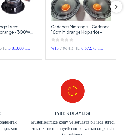
nge 16cm -
Cadence Midrange – Cadence
VİBE
Midrange - 300W
16cm Midrange Hoparlör –
Ölüm
GE 16cm Midrange
Cadence XPRO-M65 900w
Midr
 EDGE PRO6X
Midrange
BDPR
6cm
Midr
5 TL
7.864,31 TL
3.813,00 TL
%15
6.672,75 TL
%22
E
İADE KOLAYLIĞI
göndererek
Müşterilerimize kolay ve sorunsuz bir iade süreci
ulaşmasını
sunarak, memnuniyetlerini her zaman ön planda
tutmaktayız.