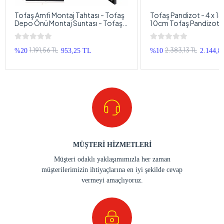
Tofaş Amfi Montaj Tahtası - Tofaş
Tofaş Pandizot - 4 x 16
Depo Önü Montaj Suntası - Tofaş
10cm Tofaş Pandizot -
Amfi Sabitleme Tahtası
10cm Pandizot Tofaş
1.191,56 TL
2.383,13 TL
%20
953,25 TL
%10
2.144,8
MÜŞTERİ HİZMETLERİ
Müşteri odaklı yaklaşımımızla her zaman
müşterilerimizin ihtiyaçlarına en iyi şekilde cevap
vermeyi amaçlıyoruz.