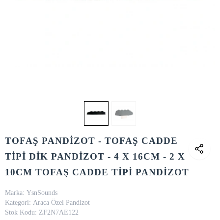
TOFAŞ PANDİZOT - TOFAŞ CADDE
TİPİ DİK PANDİZOT - 4 X 16CM - 2 X
10CM TOFAŞ CADDE TİPİ PANDİZOT
Marka:
YsnSounds
Kategori:
Araca Özel Pandizot
Stok Kodu:
ZF2N7AE122