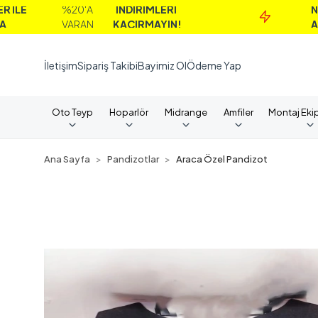
%20'A
İNDİRİMLERİ
NAKİT
VARAN
KAÇIRMAYIN!
ALIMLAR
İletişim
Sipariş Takibi
Bayimiz Ol
Ödeme Yap
Oto Teyp
Hoparlör
Midrange
Amfiler
Montaj Eki
Ana Sayfa
Pandizotlar
Araca Özel Pandizot