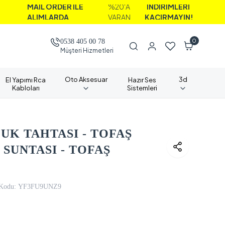
MAİL ORDER İLE
%20'A
İNDİRİMLERİ
ALIMLARDA
VARAN
KAÇIRMAYIN!
0
0538 405 00 78
Müşteri Hizmetleri
Oto Aksesuar
3d
El Yapımı Rca
Hazır Ses
Kabloları
Sistemleri
UK TAHTASI - TOFAŞ
SUNTASI - TOFAŞ
Kodu:
YF3FU9UNZ9