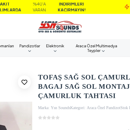
%40'A
İNDİRİMLERİ
DA
VARAN
KAÇIRMAYIN!
pmanları
Pandizotlar
Elektronik
Araca Özel Multimedya
Teypler
TOFAŞ SAĞ SOL ÇAMURL
BAGAJ SAĞ SOL MONTAJ 
ÇAMURLUK TAHTASI
Marka:
Ysn Sounds
Kategori:
Araca Özel Pandizot
Stok 