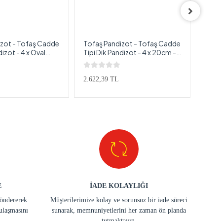
izot - Tofaş Cadde
Tofaş Pandizot - Tofaş Cadde
Tofa
dizot - 4 x Oval
Tipi Dik Pandizot - 4 x 20cm -
Dome
faş Cadde Tipi
2 x 10cm Tofaş Cadde Tipi
Ön D
Pandizot
2.622,39 TL
%25
E
İADE KOLAYLIĞI
göndererek
Müşterilerimize kolay ve sorunsuz bir iade süreci
ulaşmasını
sunarak, memnuniyetlerini her zaman ön planda
tutmaktayız.