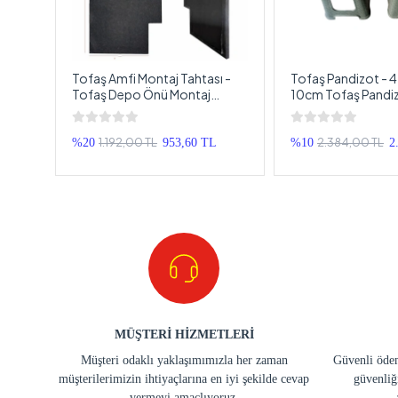
Tofaş Amfi Montaj Tahtası -
Tofaş Pandizot - 4 
zot -
Tofaş Depo Önü Montaj
10cm Tofaş Pandiz
Suntası - Tofaş Amfi
10cm Pandizot To
Sabitleme Tahtası
1.192,00 TL
2.384,00 TL
TL
%20
953,60 TL
%10
2
MÜŞTERİ HİZMETLERİ
Müşteri odaklı yaklaşımımızla her zaman
Güvenli ödem
müşterilerimizin ihtiyaçlarına en iyi şekilde cevap
güvenliğ
vermeyi amaçlıyoruz.