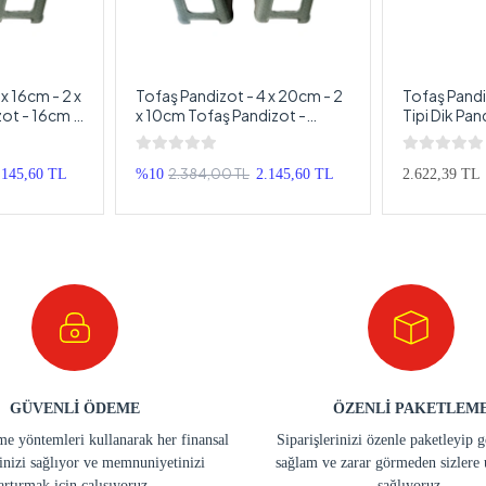
x 16cm - 2 x
Tofaş Pandizot - 4 x 20cm - 2
Tofaş Pand
ot - 16cm +
x 10cm Tofaş Pandizot -
Tipi Dik Pan
faş
20cm + 10cm Pandizot Tofaş
Hoparlör To
Pandizot
2.384,00 TL
.145,60 TL
%10
2.145,60 TL
2.622,39 TL
GÜVENLİ ÖDEME
ÖZENLİ PAKETLEM
e yöntemleri kullanarak her finansal
Siparişlerinizi özenle paketleyip 
inizi sağlıyor ve memnuniyetinizi
sağlam ve zarar görmeden sizlere 
artırmak için çalışıyoruz.
sağlıyoruz.