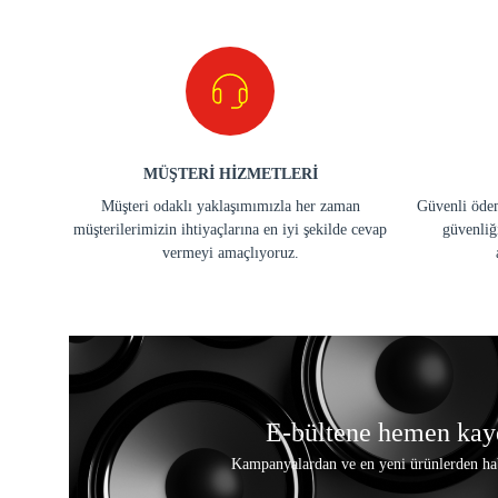
MÜŞTERİ HİZMETLERİ
Müşteri odaklı yaklaşımımızla her zaman
Güvenli ödem
müşterilerimizin ihtiyaçlarına en iyi şekilde cevap
güvenliğ
vermeyi amaçlıyoruz.
E-bültene hemen kay
Kampanyalardan ve en yeni ürünlerden ha