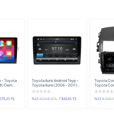
p – Toyota
Toyota Auris Android Teyp –
Toyota Coro
18 ) Oem
Toyota Auris ( 2006 - 2011 )
Toyota Coro
ya – Toyota
Oem Android Multimedya –
Oem Androi
uble Teyp
Toyota Auris Android OEM
Toyota Cor
Double Teyp
Double Tey
9.008,21 TL
8.340,
.579,25 TL
%13
7.816,65 TL
%13