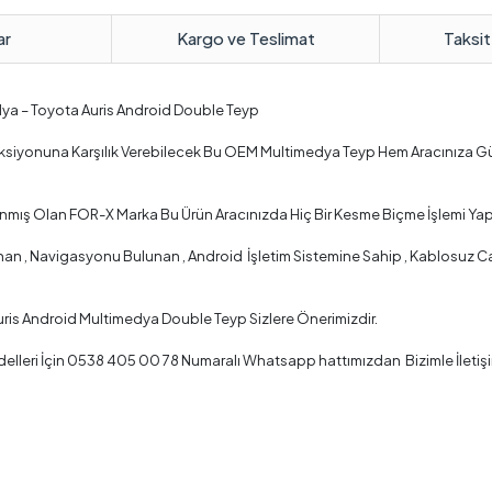
ar
Kargo ve Teslimat
Taksit
dya – Toyota Auris Android Double Teyp
Fonksiyonuna Karşılık Verebilecek Bu OEM Multimedya Teyp Hem Aracınıza 
lanmış Olan FOR-X Marka Bu Ürün Aracınızda Hiç Bir Kesme Biçme İşlemi Ya
 , Navigasyonu Bulunan , Android İşletim Sistemine Sahip , Kablosuz Car P
uris Android Multimedya Double Teyp Sizlere Önerimizdir.
lleri İçin 0538 405 00 78 Numaralı Whatsapp hattımızdan Bizimle İletişi