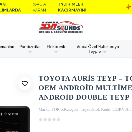
%40'A
İNDİRİMLERİ
M
DA
VARAN
KAÇIRMAYIN!
A
pmanları
Pandizotlar
Elektronik
Araca Özel Multimedya
Teypler
TOYOTA AURİS TEYP – TO
OEM ANDROİD MULTİME
ANDROİD DOUBLE TEYP
Marka:
FOR-X
Kategori:
Toyota
Stok Kodu:
C3JKV8U