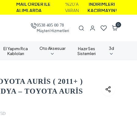
AİL ORDER İLE
%20'A
İNDİRİMLERİ
LIMLARDA
VARAN
KAÇIRMAYIN!
0
0538 405 00 78
Müşteri Hizmetleri
Oto Aksesuar
3d
El Yapımı Rca
Hazır Ses
Kabloları
Sistemleri
YOTA AURİS ( 2011+ )
DYA – TOYOTA AURİS
T5D