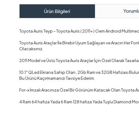
Yoruml
Ürün Bilgileri
Toyota Auris Teyp – Toyota Auris ( 2011+ ) Oem Android Multime
Toyota Auris Araçlar İle Birebir Uyum Sağlayan ve Aracın Her 
Olacaksınız.
2011 Model ve Üstü Toyota Auris Araçlar İçin Özel Olarak Tasar
10.1″ QLed Ekrana Sahip Olan , 2Gb Ram ve 32GB Hafızası Bulunan
Bu Ürünü Kaçırmamanızı Tavsiye Ederim.
For-x İmzalı Aracınıza Özel Bir Görünüm Katacak Olan Toyota A
4 Ram 64 hafıza Yada 6 Ram 128 hafıza Yada Tuşlu Diamond Mode