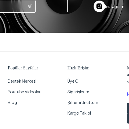
Instagram
Popüler Sayfalar
Hızlı Erişim
M
a
Destek Merkezi
Üye Ol
y
Youtube Videoları
Siparişlerim
Blog
Şifremi Unuttum
Kargo Takibi