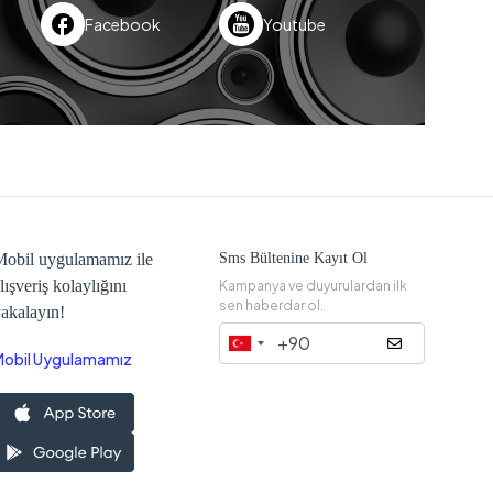
Facebook
Youtube
obil uygulamamız ile
Sms Bültenine Kayıt Ol
lışveriş kolaylığını
Kampanya ve duyurulardan ilk
sen haberdar ol.
akalayın!
Mobil Uygulamamız