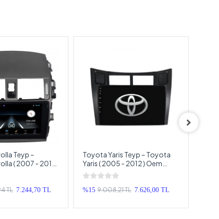
lla Teyp –
Toyota Yaris Teyp – Toyota
Toyo
lla ( 2007 - 2012 )
Yaris ( 2005 - 2012 ) Oem
Yaris
d Multimedya –
Android Multimedya – Toyota
Andr
olla Android
Yaris Android Double Teyp
Yari
p
94 TL
9.008,21 TL
7.244,70 TL
%15
7.626,00 TL
%13