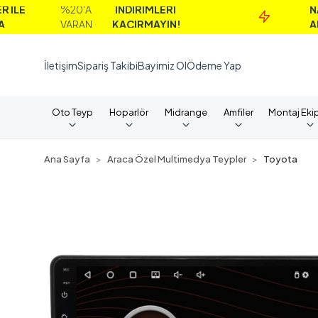
%20'A
İNDİRİMLERİ
NAKİT
VARAN
KAÇIRMAYIN!
ALIMLAR
İletişim
Sipariş Takibi
Bayimiz Ol
Ödeme Yap
Oto Teyp
Hoparlör
Midrange
Amfiler
Montaj Eki
Ana Sayfa
Araca Özel Multimedya Teypler
Toyota