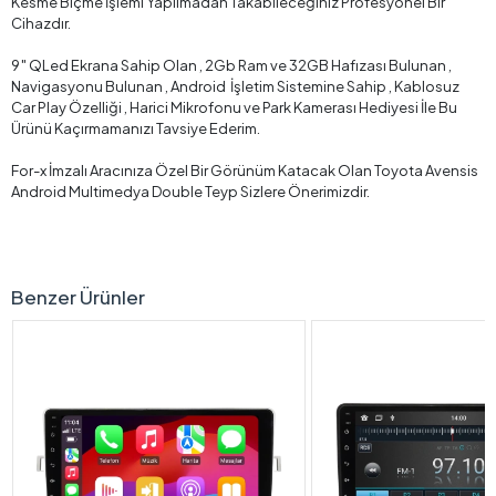
Kesme Biçme İşlemi Yapılmadan Takabileceğiniz Profesyonel Bir
Cihazdır.
9″ QLed Ekrana Sahip Olan , 2Gb Ram ve 32GB Hafızası Bulunan ,
Navigasyonu Bulunan , Android İşletim Sistemine Sahip , Kablosuz
Car Play Özelliği , Harici Mikrofonu ve Park Kamerası Hediyesi İle Bu
Ürünü Kaçırmamanızı Tavsiye Ederim.
For-x İmzalı Aracınıza Özel Bir Görünüm Katacak Olan Toyota Avensis
Android Multimedya Double Teyp Sizlere Önerimizdir.
Benzer Ürünler