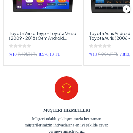
Toyota Verso Teyp – Toyota Verso
Toyota Auris Android 
( 2009 - 2018 ) Oem Android
Toyota Auris ( 2006 - 
Multimedya – Toyota Verso
Android Multimedya –
Android Double Teyp
Auris Android OEM Do
9.481,36 TL
9.004,91 TL
%10
8.576,10 TL
%13
7.813,
MÜŞTERİ HİZMETLERİ
Müşteri odaklı yaklaşımımızla her zaman
müşterilerimizin ihtiyaçlarına en iyi şekilde cevap
vermeyi amaçlıyoruz.