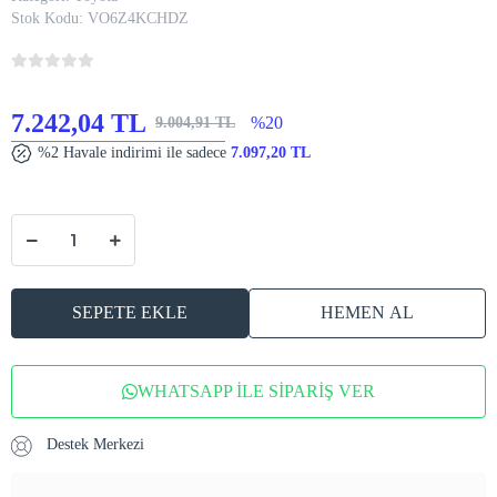
Stok Kodu:
VO6Z4KCHDZ
7.242,04 TL
%20
9.004,91 TL
%2 Havale indirimi ile sadece
7.097,20 TL
SEPETE EKLE
HEMEN AL
WHATSAPP İLE SİPARİŞ VER
Destek Merkezi