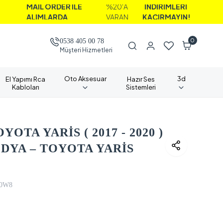
İL ORDER İLE
%20'A
İNDİRİMLERİ
LIMLARDA
VARAN
KAÇIRMAYIN!
0
0538 405 00 78
Müşteri Hizmetleri
Oto Aksesuar
3d
El Yapımı Rca
Hazır Ses
Kabloları
Sistemleri
OTA YARİS ( 2017 - 2020 )
YA – TOYOTA YARİS
0W8