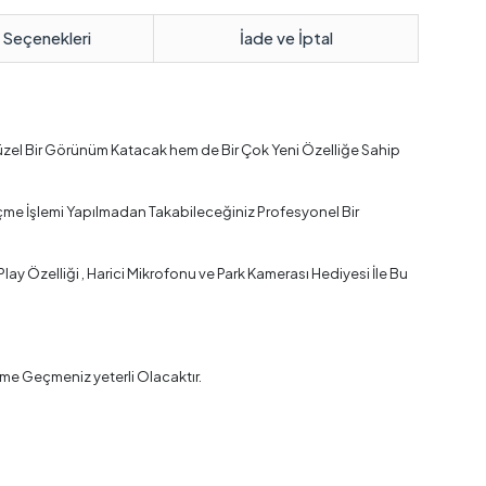
 Seçenekleri
İade ve İptal
üzel Bir Görünüm Katacak hem de Bir Çok Yeni Özelliğe Sahip
çme İşlemi Yapılmadan Takabileceğiniz Profesyonel Bir
y Özelliği , Harici Mikrofonu ve Park Kamerası Hediyesi İle Bu
me Geçmeniz yeterli Olacaktır.