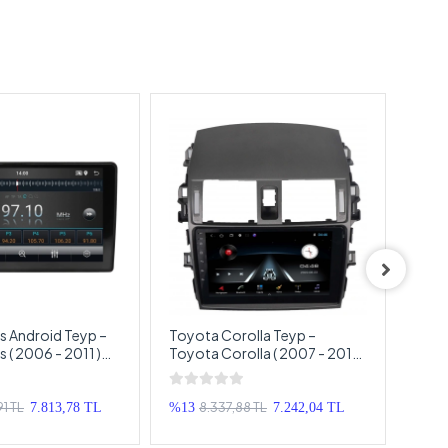
s Android Teyp –
Toyota Corolla Teyp –
Toyo
 ( 2006 - 2011 )
Toyota Corolla ( 2007 - 2012 )
Yaris
d Multimedya –
Oem Android Multimedya –
Andr
is Android OEM
Toyota Corolla Android
Yari
p
Double Teyp
1 TL
8.337,88 TL
7.813,78 TL
%13
7.242,04 TL
%15