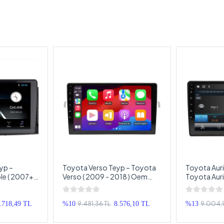
yp –
Toyota Verso Teyp – Toyota
Toyota Auri
e ( 2007+ )
Verso ( 2009 - 2018 ) Oem
Toyota Auris
imedya –
Android Multimedya – Toyota
Oem Androi
le Android
Verso Android Double Teyp
Toyota Aur
Double Tey
9.481,36 TL
9.004,9
.718,49 TL
%10
8.576,10 TL
%13