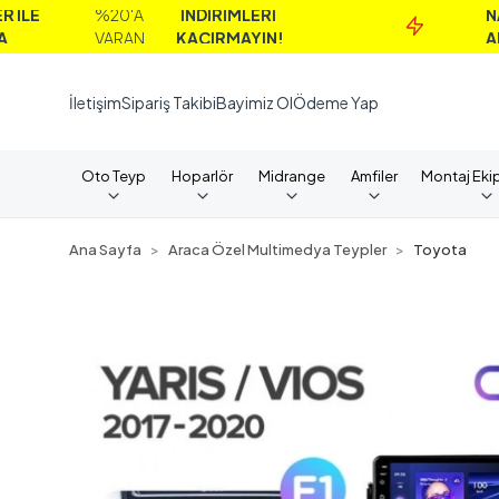
%20'A
İNDİRİMLERİ
NAKİT
VARAN
KAÇIRMAYIN!
ALIMLARD
İletişim
Sipariş Takibi
Bayimiz Ol
Ödeme Yap
Oto Teyp
Hoparlör
Midrange
Amfiler
Montaj Eki
Ana Sayfa
Araca Özel Multimedya Teypler
Toyota