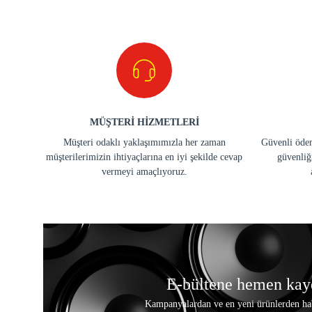
MÜŞTERİ HİZMETLERİ
Müşteri odaklı yaklaşımımızla her zaman
Güvenli ödem
müşterilerimizin ihtiyaçlarına en iyi şekilde cevap
güvenliğ
vermeyi amaçlıyoruz.
E-bültene hemen kay
Kampanyalardan ve en yeni ürünlerden ha