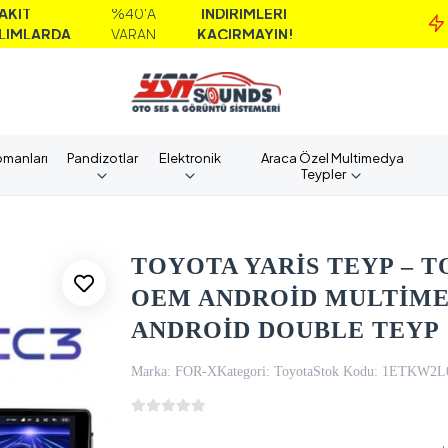
%40'A
İNDİRİMLERİ
MA
A
VARAN
KAÇIRMAYIN!
A
pmanları
Pandizotlar
Elektronik
Araca Özel Multimedya
Teypler
TOYOTA YARİS TEYP – TOY
OEM ANDROİD MULTİMED
ANDROİD DOUBLE TEYP
Marka:
FOR-X
Kategori:
Toyota
Stok Kodu:
1ETKW2L