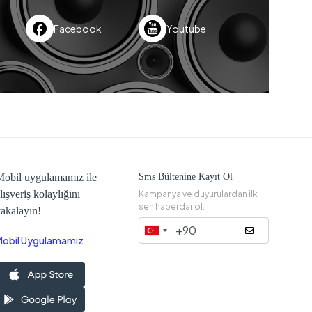
Facebook
Youtube
obil uygulamamız ile
Sms Bültenine Kayıt Ol
lışveriş kolaylığını
Kampanya ve duyurulardan ilk
sen haberdar ol.
akalayın!
Mobil Uygulamamız