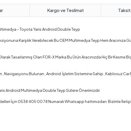
ar
Kargo ve Teslimat
Taksit
Multimedya – Toyota Yaris Android Double Teyp
Fonksiyonuna Karşılık Verebilecek Bu OEM Multimedya Teyp Hem Aracınıza G
 Olarak Tasarlanmış Olan FOR-X Marka Bu Ürün Aracınızda Hiç Bir Kesme Bi
 Navigasyonu Bulunan , Android İşletim Sistemine Sahip , Kablosuz Car Pla
aris Android Multimedya Double Teyp Sizlere Önerimizdir.
lleri İçin 0538 405 00 78 Numaralı Whatsapp hattımızdan Bizimle İletişi