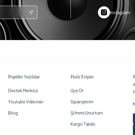
Instagram
Popüler Sayfalar
Hızlı Erişim
M
a
Destek Merkezi
Üye Ol
y
Youtube Videoları
Siparişlerim
Blog
Şifremi Unuttum
Kargo Takibi