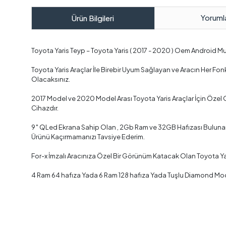
Yoruml
Ürün Bilgileri
Toyota Yaris Teyp – Toyota Yaris ( 2017 - 2020 ) Oem Android 
Toyota Yaris Araçlar İle Birebir Uyum Sağlayan ve Aracın Her 
Olacaksınız.
2017 Model ve 2020 Model Arası Toyota Yaris Araçlar İçin Özel
Cihazdır.
9″ QLed Ekrana Sahip Olan , 2Gb Ram ve 32GB Hafızası Bulunan ,
Ürünü Kaçırmamanızı Tavsiye Ederim.
For-x İmzalı Aracınıza Özel Bir Görünüm Katacak Olan Toyota Y
4 Ram 64 hafıza Yada 6 Ram 128 hafıza Yada Tuşlu Diamond Mode