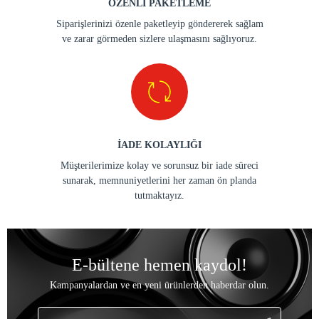
ÖZENLİ PAKETLEME
Siparişlerinizi özenle paketleyip göndererek sağlam
ve zarar görmeden sizlere ulaşmasını sağlıyoruz.
İADE KOLAYLIĞI
Müşterilerimize kolay ve sorunsuz bir iade süreci
sunarak, memnuniyetlerini her zaman ön planda
tutmaktayız.
E-bültene hemen kaydol!
Kampanyalardan ve en yeni ürünlerden haberdar olun.