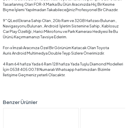
Tasarlanmış Olan FOR-X Marka Bu Ürün Aracınızda Hiç Bir Kesme
Biçme İşlemi Yapılmadan Takabileceğiniz Profesyonel Bir Cihazdır.
9″ QLed Ekrana Sahip Olan , 2Gb Ram ve 32GB Hafızası Bulunan ,
Navigasyonu Bulunan , Android İşletim Sistemine Sahip , Kablosuz
Car Play Özelliği , Harici Mikrofonu ve Park Kamerası Hediyesi İle Bu
Ürünü Kaçırmamanızı Tavsiye Ederim.
For-x İmzalı Aracınıza Özel Bir Görünüm Katacak Olan Toyota
Auris Android Multimedya Double Teyp Sizlere Önerimizdir.
4 Ram 64 hafıza Yada 6 Ram 128 hafıza Yada Tuşlu Diamond Modelleri
İçin 0538 405 00 78 Numaralı Whatsapp hattımızdan Bizimle
İletişime Geçmeniz yeterli Olacaktır.
Benzer Ürünler