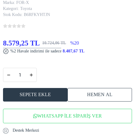
Marka:
FOR-X
Kategori:
Toyota
Stok Kodu:
B6RFKYHTJN
8.579,25 TL
%20
10.724,06 TL
%2 Havale indirimi ile sadece
8.407,67 TL
SEPETE EKLE
HEMEN AL
WHATSAPP İLE SİPARİŞ VER
Destek Merkezi